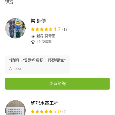
快捷。
梁 師傅
4.7
(19)
新界 葵青區
26 次聘用
“聰明，懂見招掀招，經驗豐富”
Annxxx
免費諮詢
駒記水電工程
5.0
(2)