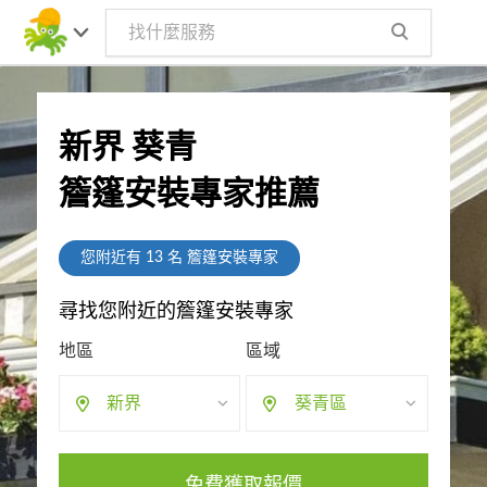
新界 葵青
簷篷安裝專家推薦
您附近有
13
名 簷篷安裝專家
尋找您附近的簷篷安裝專家
地區
區域
新界
葵青區
免費獲取報價