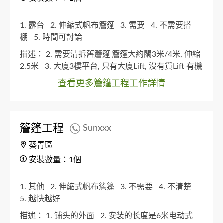
1. 露台
2. 伸縮式帆布簷篷
3. 需要
4. 不需要搭
棚
5. 時間可討論
描述：
2. 需要清拆舊簷篷 簷篷大約闊3米/4米, 伸縮
2.5米
3. 大廈3樓平台, 只有大廈Lift, 沒有貨Lift 有機
會需要搬樓梯
查看更多簷篷工程工作詳情
簷篷工程
Sunxxx
葵青區
安裝數量：1個
1. 其他
2. 伸縮式帆布簷篷
3. 不需要
4. 不清楚
5. 越快越好
描述：
1. 铺头的外面
2. 安装的长度是6米电动式