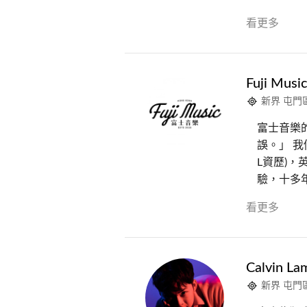
看更多
Fuji Musi
新界 屯門
富士音樂
誤。」 我
L資歷)
驗，十多
看更多
Calvin La
新界 屯門