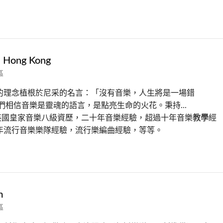
c Hong Kong
區
的理念植根於尼采的名言：「沒有音樂，人生將是一場錯
們相信音樂是靈魂的語言，是點亮生命的火花。秉持...
，英國皇家音樂八級資歷，二十年音樂經驗，超過十年音樂
教學
經
年流行音樂樂隊經驗，流行樂編曲經驗，等等。
m
區