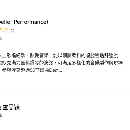
belief Performance)
5.0
(1)
區
以上歌唱經驗，熱愛
音樂
，能以細膩柔和的唱腔營造舒適氛
駕馭充滿力量與爆發的演繹，可滿足多樣化的
音樂
製作與現場
參與灌錄超過50首歌曲Dem...
ng 盧思穎
區