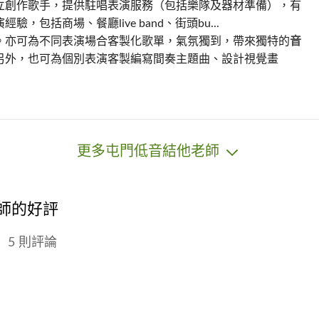
立創作歌手，提供駐唱表演服務（包括樂隊及器材準備），有
驗，包括商場、餐廳live band、街頭bu...
。亦可為不同表演場合客製化歌單，氣氛獨到，帶來獨特的
音
另外，也可為個別表演客製編寫間奏主題曲、設計視覺畫
更多屯門低音結他老師
老師的好評
5 則評論