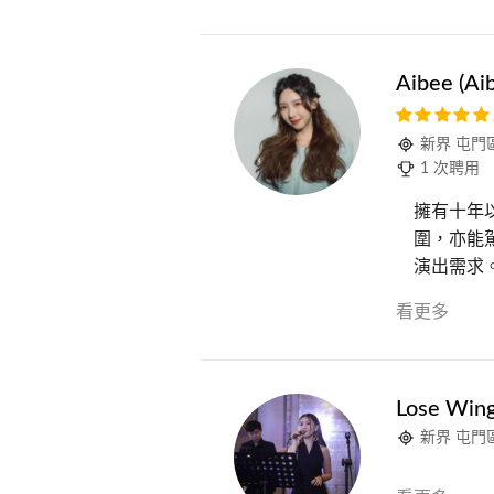
Aibee (Ai
新界 屯門
1 次聘用
擁有十年
圍，亦能
演出需求。
看更多
Lose Wi
新界 屯門