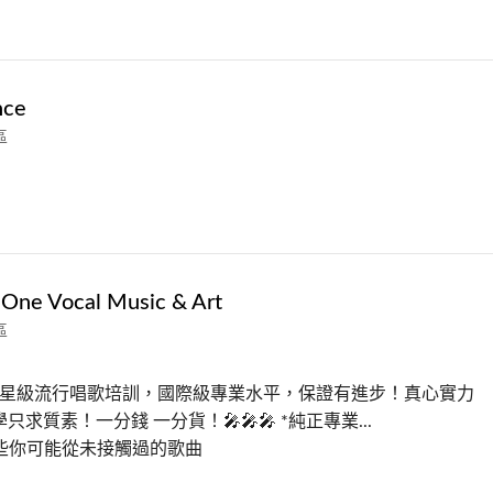
ce
區
One Vocal Music & Art
區
私人星級流行唱歌培訓，國際級專業水平，保證有進步！真心實力
只求質素！一分錢 一分貨！🎤🎤🎤 *純正專業...
些你可能從未接觸過的歌曲