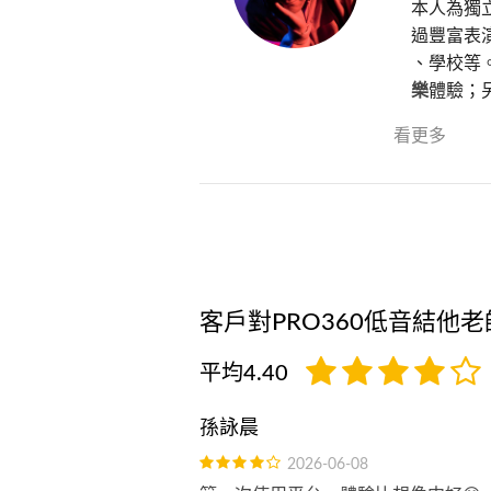
本人為獨
過豐富表演經
、學校等
樂
體驗；
看更多
客戶對PRO360低音結他
平均4.40
孫詠晨
2026-06-08