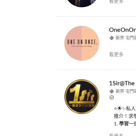
看更多
OneOnOn
新界 屯門
看更多
1Sir@The 
新界 屯門
⭐🌟✨
推介！求學
1.
學習
一