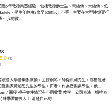
超過5年教授樂器經驗，包括教授爵士鼓、電結他、木結他、低
kulele，學生年齡由3歲至60歲以上不等，主要在大型連鎖琴行
學
。 我的教...
ng
5.0
(1)
區
港浸會大學音樂系就讀，主修鋼琴。師從洪昶先生，亦曾是著
和聲樂家黃加恩先生的學生。再者，作為音樂系學生，他...
 Zoom / 面授 視乎案件情況有不同收費 教學，公司表演，婚禮表
特殊
學習
需要人士 清楚自己的