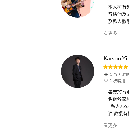
本人擁有
音結他及u
及私人
教
看更多
Karson Yi
新界 屯門
1 次聘用
畢業於香
名鋼琴家
- 私人/
演 教援有
看更多