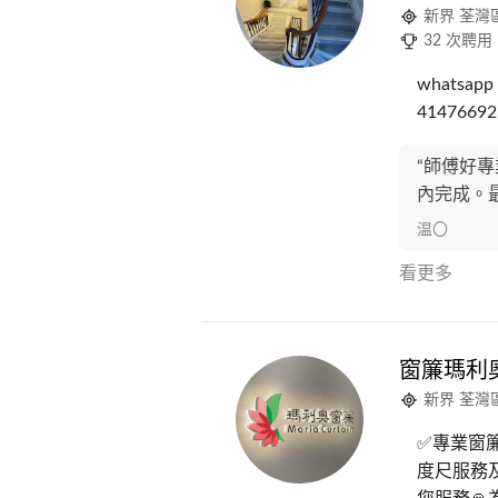
新界 荃灣
32 次聘用
whatsapp
414766
“師傅好
內完成。
温〇
看更多
窗簾瑪利
新界 荃灣
✅專業窗簾
度尺服務及