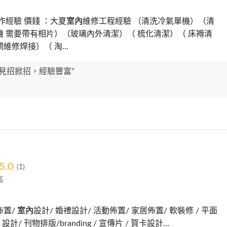
作經驗 價錢 ：大夏
室內
維修工程經驗 （清洗冷氣單機）（清
機 需要帶有相片）（玻璃內外清潔）（ 梳化清潔）（ 床褥清
維修焊接）（ 淘...
見招掀招，經驗豐富”
5.0
(1)
區
佈置/
室內
設計/ 婚禮設計/ 活動佈置/ 家居佈置/ 軟裝修 / 平面
o 設計/ 刊物排版/branding / 宣傳片 / 賀卡設計...