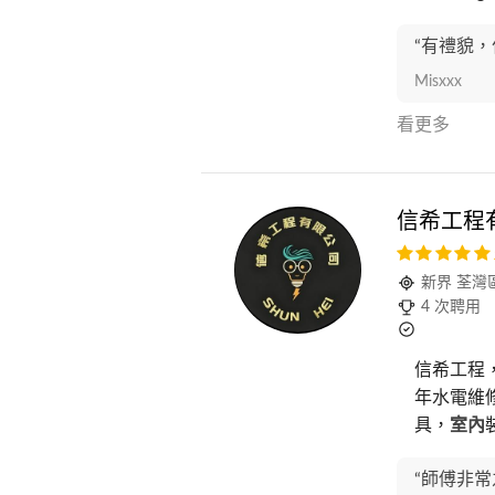
“有禮貌
Misxxx
看更多
信希工程
新界 荃灣
4 次聘用
信希工程
年水電維
具，
室內
“師傅非