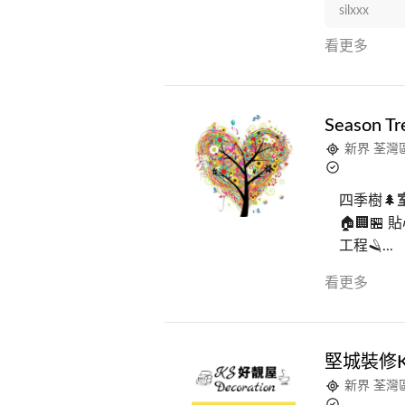
silxxx
看更多
Season Tre
新界 荃灣
四季樹🌲
🏠🏢🏪
工程🪒...
看更多
堅城裝修KS 
新界 荃灣