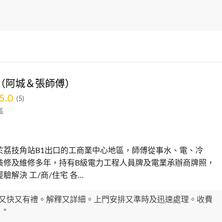
（阿城＆張師傅）
5.0
(5)
區
於荔技角站B1出口的工商業中心地區，師傅從事水、電、冷
裝修及維修多年，持有B級電力工程人員牌及電業承辦商牌照，
解決 工/商/住宅 各...
覆又快又有禮。解釋又詳細。上門安排又準時及迅速處理。收費
”