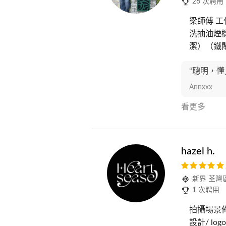
26 次聘用
梁師傅 工
洗抽油煙
潔）（鐵閘
“聰明，懂
Annxxx
看更多
hazel h.
新界 荃灣
1 次聘用
拍攝場景
設計/ log