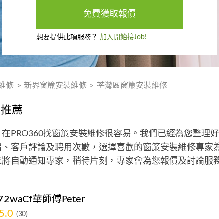
免費獲取報價
想要提供此項服務？
加入開始接Job!
維修
>
新界窗簾安裝維修
>
荃灣區窗簾安裝維修
大推薦
在PRO360找窗簾安裝維修很容易。我們已經為您整理
、客戶評論及聘用次數，選擇喜歡的窗簾安裝維修專家為
求將自動通知專家，稍待片刻，專家會為您報價及討論服
9272waCf華師傅Peter
5.0
(30)