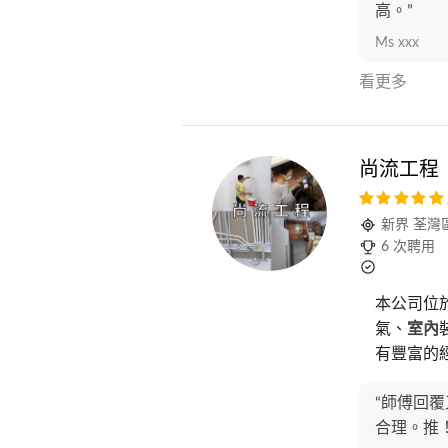
高。”
Ms xxx
看更多
尚流工程
新界 荃灣
6 次聘用
本公司位
氣、
室內
有豐富的經驗
“師傅回
合理。推！