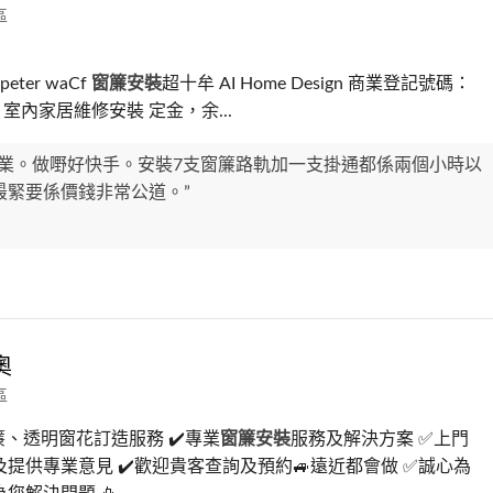
區
 peter waCf
窗簾安裝
超十牟 AI Home Design 商業登記號碼：
92 室內家居維修安裝 定金，余...
專業。做嘢好快手。安裝7支窗簾路軌加一支掛通都係兩個小時以
最緊要係價錢非常公道。”
奧
區
、透明窗花訂造服務 ✔️專業
窗簾安裝
服務及解決方案 ✅上門
提供專業意見 ✔️歡迎貴客查詢及預約🚙遠近都會做 ✅誠心為