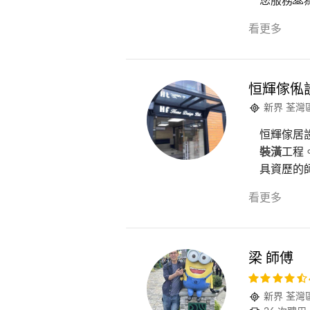
您服務🙏為
看更多
恒輝傢俬設計
新界 荃灣
恒輝傢居設
裝潢
工程
具資歷的師
看更多
梁 師傅
新界 荃灣