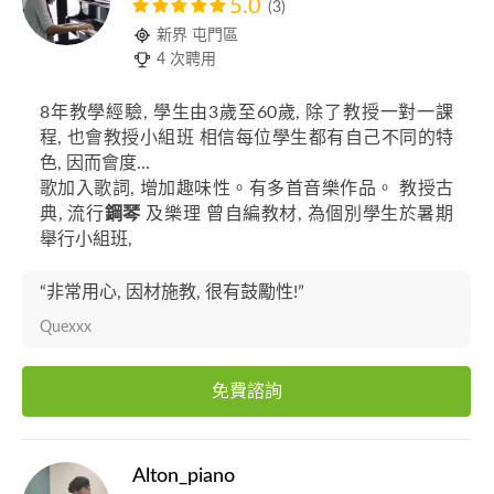
5.0
(3)
新界 屯門區
4 次聘用
8年教學經驗, 學生由3歲至60歲, 除了教授一對一課
程, 也會教授小組班 相信每位學生都有自己不同的特
色, 因而會度...
歌加入歌詞, 增加趣味性。有多首音樂作品。 教授古
典, 流行
鋼琴
及樂理 曾自編教材, 為個別學生於暑期
舉行小組班,
“非常用心, 因材施教, 很有鼓勵性!”
Quexxx
免費諮詢
Alton_piano