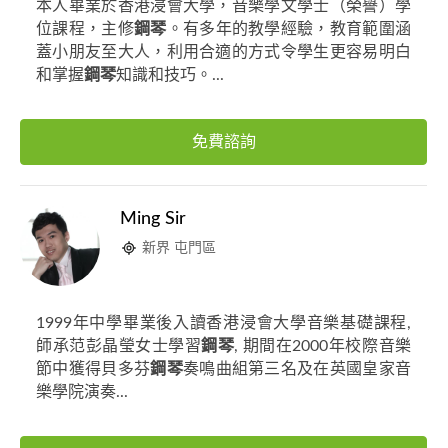
本人畢業於香港浸會大學，音樂學文學士（榮譽）學
位課程，主修
鋼琴
。有多年的教學經驗，教育範圍涵
蓋小朋友至大人，利用合適的方式令學生更容易明白
和掌握
鋼琴
知識和技巧。...
免費諮詢
Ming Sir
新界 屯門區
1999年中學畢業後入讀香港浸會大學音樂基礎課程,
師承范彭晶瑩女士學習
鋼琴
, 期間在2000年校際音樂
節中獲得貝多芬
鋼琴
奏鳴曲組第三名及在英國皇家音
樂學院演奏...