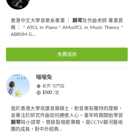
香港中文大學音樂系畢業 ｜
鋼琴
及作曲老師 專業資
格： * ATCL in Piano * AMusTCL in Music Theory *
ABRSM G...
免費諮詢
喵喵兔
新界 屯門區
$500
/堂
我於香港大學攻讀音樂碩士，對音樂有獨特的理解，
並專注於研究作曲如何療癒人心。童年時期開始學習
鋼琴
與小提琴，曾錄製唱歌專輯，是CCTV銀河藝術
團的成員，對中外經典...