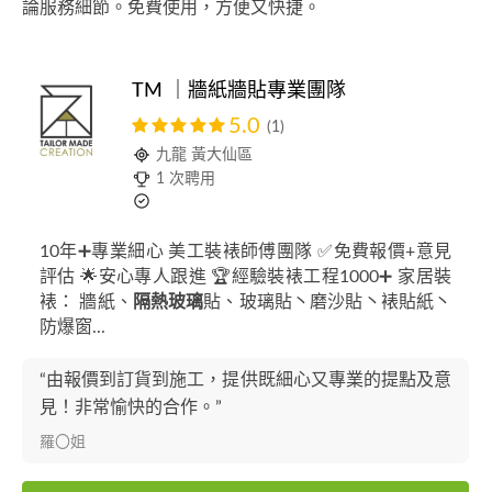
論服務細節。免費使用，方便又快捷。
TM ｜牆紙牆貼專業團隊
5.0
(1)
九龍 黃大仙區
1 次聘用
10年➕專業細心 美工裝裱師傅團隊 ✅免費報價+意見
評估 🌟安心專人跟進 🏆經驗裝裱工程1000➕ 家居裝
裱： 牆紙、
隔熱玻璃
貼、玻璃貼丶磨沙貼丶裱貼紙丶
防爆窗...
“由報價到訂貨到施工，提供既細心又專業的提點及意
見！非常愉快的合作。”
羅〇姐