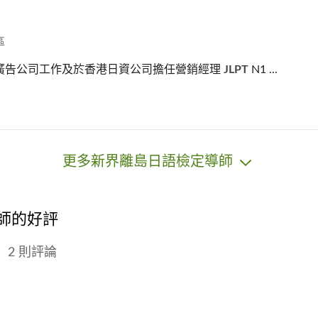
區
廣告公司工作及於香港日資公司擔任營銷經理
JLPT
N1 ...
更多新界離島日語檢定導師
導師的好評
2 則評論