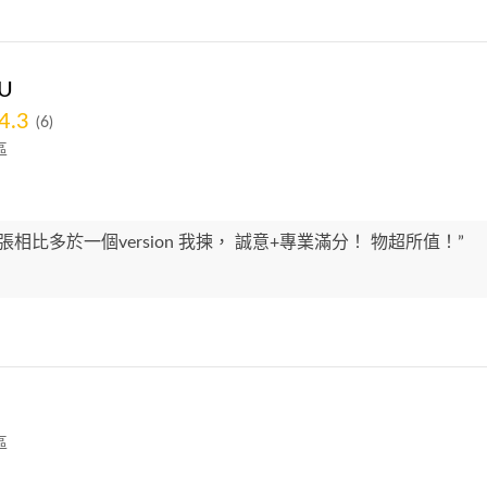
U
4.3
(6)
區
 每張相比多於一個version 我揀， 誠意+專業滿分！ 物超所值！”
區