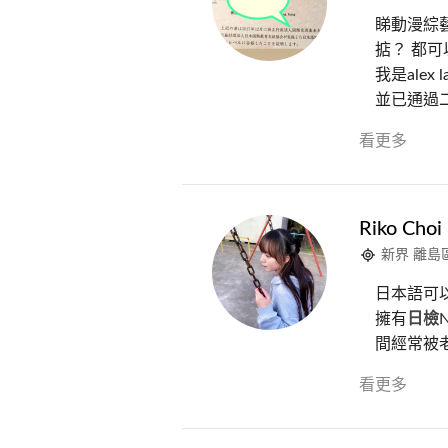
睇動漫綜藝
掂？ 都可以
我是ale
並已通過二級
看更多
Riko Choi
新界 離島
日本語可
擁有
日檢
間經常被老
看更多