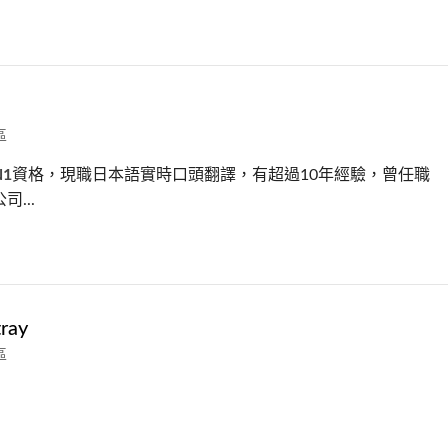
區
N1
資格，現職日本語實時口頭翻譯，有超過10年經驗，曾任職
...
tray
區