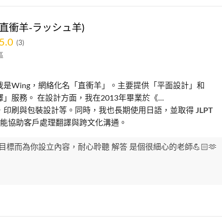
AI(直衝羊-ラッシュ羊)
5.0
(3)
區
我是Wing，網絡化名「直衝羊」。主要提供「平面設計」和
」服務。 在設計方面，我在2013年畢業於《...
，印刷與包裝設計等。同時，我也長期使用日語，並取得
JLPT
格，能協助客戶處理翻譯與跨文化溝通。
目標而為你設立內容，耐心聆聽 解答 是個很細心的老師💪🏻🫶