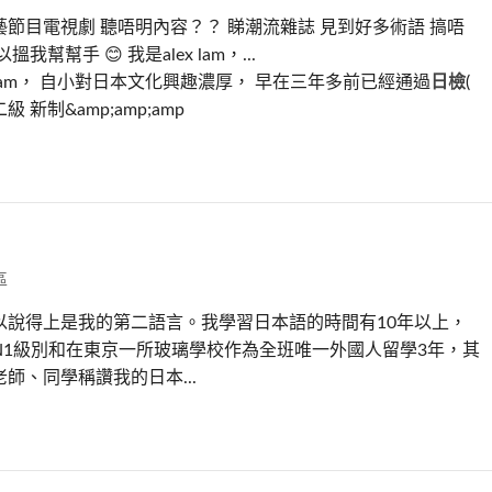
節目電視劇 聽唔明內容？？ 睇潮流雜誌 見到好多術語 搞唔
搵我幫幫手 😊 我是alex lam，...
x lam， 自小對日本文化興趣濃厚， 早在三年多前已經通過
日檢
(
 新制&amp;amp;amp
區
以說得上是我的第二語言。我學習日本語的時間有10年以上，
N1級別和在東京一所玻璃學校作為全班唯一外國人留學3年，其
師、同學稱讚我的日本...