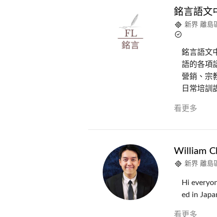
銘言語文中心 
新界 離島
銘言語文
語的各項
營銷、宗
日常培訓
看更多
William C
新界 離島
Hi everyon
ed in Jap
看更多