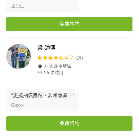
王〇生
免費諮詢
梁 師傅
4.7
(19)
九龍 深水埗區
26 次聘用
“更換抽氣扇喉，非常專業！”
Gisxxx
免費諮詢