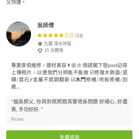
又快捷。
吳師傅
5.0
(13)
九龍 深水埗區
15 次聘用
專業傢俱維修，建材美容👨🏼‍🎨 煩請閣下發post記得
上傳相片，以便我們分辨能不能做 ☑️修復木飾面/瓷
磚/雲石//金屬不銹鋼翻新 ☑️
木門
修補/地板修補/刮
痕...
“搵吳師父, 你與到既問題其實唔係問題 好細心, 好盡
責, 手功好好. ”
Ricxxx
免費諮詢