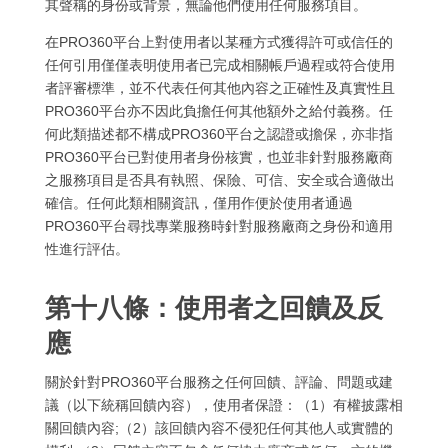
其聲稱的身份或背景，無論他們使用任何服務項目。
在PRO360平台上對使用者以某種方式獲得許可或信任的
任何引用僅僅表明使用者已完成相關帳戶過程或符合使用
者評審標準，並不代表任何其他內容之正確性及真實性且
PRO360平台亦不因此負擔任何其他額外之給付義務。任
何此類描述都不構成PRO360平台之認證或擔保，亦非指
PRO360平台已對使用者身份核實，也並非針對服務廠商
之服務項目是否具有執照、保險、可信、安全或合適做出
確信。任何此類相關資訊，僅用作便於使用者通過
PRO360平台尋找專業服務時針對服務廠商之身份和適用
性進行評估。
第十八條：使用者之回饋及反
應
關於針對PRO360平台服務之任何回饋、評論、問題或建
議（以下統稱回饋內容），使用者保證：（1）有權披露相
關回饋內容;（2）該回饋內容不侵犯任何其他人或實體的