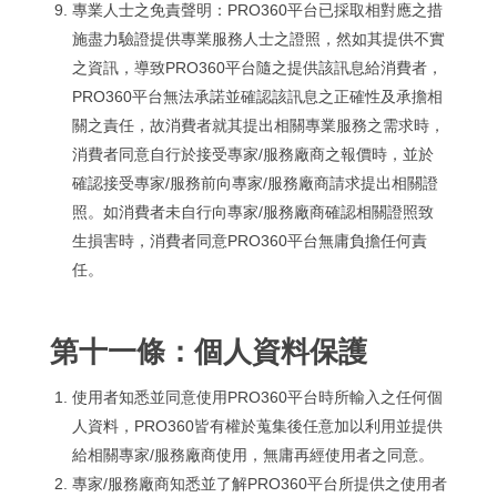
專業人士之免責聲明：PRO360平台已採取相對應之措
施盡力驗證提供專業服務人士之證照，然如其提供不實
之資訊，導致PRO360平台隨之提供該訊息給消費者，
PRO360平台無法承諾並確認該訊息之正確性及承擔相
關之責任，故消費者就其提出相關專業服務之需求時，
消費者同意自行於接受專家/服務廠商之報價時，並於
確認接受專家/服務前向專家/服務廠商請求提出相關證
照。如消費者未自行向專家/服務廠商確認相關證照致
生損害時，消費者同意PRO360平台無庸負擔任何責
任。
第十一條：個人資料保護
使用者知悉並同意使用PRO360平台時所輸入之任何個
人資料，PRO360皆有權於蒐集後任意加以利用並提供
給相關專家/服務廠商使用，無庸再經使用者之同意。
專家/服務廠商知悉並了解PRO360平台所提供之使用者