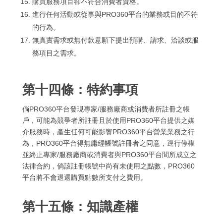
購買服務項目卻不符合消費者資格。
進行任何活動或從事與PRO360平台的業務或目的不符
的行為。
無真實需求或無付款意願下提出預購、請求、洽談或服
務項目之需求。
第十四條：特約事項
倘PRO360平台發現專家/服務廠商或消費者所註冊之帳
戶，可能為競爭者所註冊且於使用PRO360平台提供之媒
介服務時，產生任何可能影響PRO360平台營業業務之行
為，PRO360平台得無庸經帳號註冊者之同意，逕行停權
並終止專家/服務廠商或消費者與PRO360平台間所成立之
法律合約，倘該註冊帳號中尚有未使用之點數，PRO360
平台將不會退還購買點數所支付之費用。
第十五條：知識產權