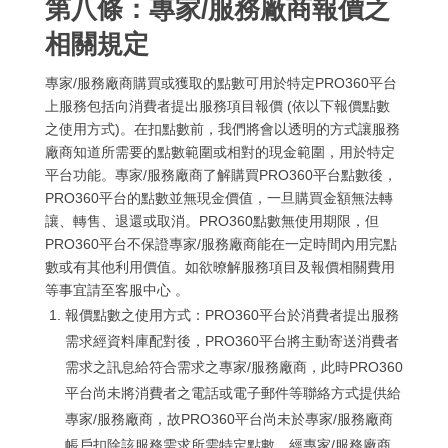
第八條：專家/服務廠商報價之
相關規定
專家/服務廠商購買或獲取的點數可用於特定PRO360平台
上服務包括向消費者提出服務項目報價 (依以下報價點數
之使用方式)。在扣點數前，我們將會以透明的方式讓服務
廠商知道所需要的點數範圍或相對的現金範圍，用於特定
平台功能。專家/服務廠商了解購買PRO360平台點數後，
PRO360平台的點數並無現金價值，一旦購買金額無法轉
讓、轉售、退還或取消。PRO360點數無使用期限，但
PRO360平台不保證專家/服務廠商能在一定時間內用完點
數或有其他利用價值。如欲暸解服務項目及報價相關費用
等事宜請至客服中心 。
報價點數之使用方式：PRO360平台於消費者提出服務
需求經資料庫配對後，PRO360平台將主動寄送消費者
需求之訊息給符合需求之專家/服務廠商，此時PRO360
平台尚未將消費者之電話或電子郵件等聯絡方式提供給
專家/服務廠商，故PRO360平台尚未於專家/服務廠商
帳戶扣除該服務需求所需特定點數，經專家/服務廠商