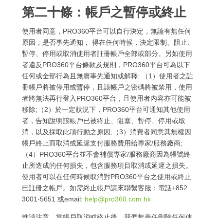
第二十條：帳戶之暫停或終止
使用者同意，PRO360平台可以自行決定，無論有無任何
原因，是否事先通知， 得在任何時候，決定限制、阻止、
暫停、停用或取消使用者註冊帳戶全部或部分。另如使用
者違反PRO360平台條款及規則，PRO360平台可為以下
任何或全部行為且無庸事先通知或解釋: （1）使用者之註
冊帳戶將被停用或暫停，且該帳戶之密碼將被禁用，使用
者將無法再行登入PRO360平台，且使用者內容亦可能被
移除;（2）於一定狀況下，PRO360平台可通知其他使用
者，告知說明該帳戶已被終止、阻塞、暫停、停用或取
消，以及採取此項行動之原因;（3）消費者同意其無權因
帳戶終止而取消或延遲支付服務費用給專家/服務廠商;
（4）PRO360平台並不會補償專家/服務廠商因為帳號終
止所造成的任何損失，包含服務項目取消或延遲之損失。
使用者可以在任何時候取消對PRO360平台之使用或終止
已註冊之帳戶。如需終止帳戶請來聯繫客服：電話+852
3001-5651 或email:
help@pro360.com.hk
惟請注意，當帳戶取消或終止後，我們無責任刪除任何使