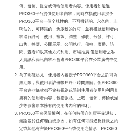
傳、發佈、提交或傳輸使用者內容。使用者如透過
PRO360平台提供使用者內容，同時亦指使用者授予
PRO360平台一個全球性的、不可撤銷的、永久的、非
獨佔的、可轉讓的、免版稅的許可，並有權就使用者內
容進行許可、使用、複製、調整、修改、分發、許可、
出售、轉讓、公開展示、公開執行、傳輸、廣播、訪
問、查看和以其他方式利用、市場推廣,但使用者之私
人資訊和簡訊內容不會遭PRO360平台在公眾廣告中使
用。
為了明確起見，使用者內容授予PRO360平台之許可為
無期限，與使用者註冊帳戶終止時間無關。但PRO360
平台這些條款都不會被視為或限制使用者使用和利用其
擁有的使用者內容，包括張貼、上載、發佈，傳輸或減
少等影響原本擁有的使用者內容的權利。
PRO360平台保留權利，在任何時候亦無庸事先通知，
無論基於任何理由或原因，如有任何可能違反條款之約
定或其他有害於PRO360平台或使用之情形，PRO360