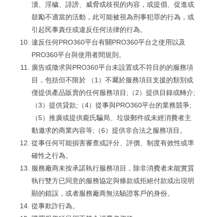
瀆、淫穢、誹謗、威脅或歧視的內容，或提倡、促進或
鼓勵不適當的活動，此可能被視為刑事犯罪的行為，或
引起民事責任或違反任何法律的行為。
違反任何PRO360平台有關PRO360平台之使用以及
PRO360平台與使用者間規則。
廣告或徵求與PRO360平台未設置或不符目的的服務項
目，包括但不限於 （1）不屬於服務項目支援的類別或
僅提供產品販賣的任何服務項目;（2）提供目錄或轉介;
（3）提供貸款;（4）從事與PRO360平台的業務競爭;
（5）推廣或提供龐氏騙局、垃圾郵件或未經消費者主
動邀求的商業內容等;（6）提供非合法之服務項目。
從事任何可能損害審查或評分、評價、制度有效性或準
確性之行為。
服務廠商未按承諾執行服務項目，除非消費者未能實質
執行雙方已同意的服務協定與條款或拒絕付款或出現明
顯的錯誤，或者服務廠商無法驗證客戶的身份。
從事欺詐行為。