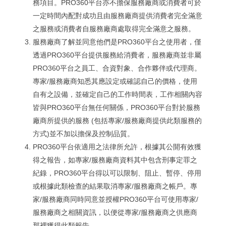
務項目。PRO360平台亦不擔保服務廠商或消費者可於
一定時間內配對成功且由服務廠商提供消費者完全滿意
之服務或消費者自服務廠商處取得完全滿意之服務。
服務廠商了解並同意他們是PRO360平台之使用者，僅
透過PRO360平台提供服務給消費者，服務廠商並非屬
PRO360平台之員工、合資對象、合作夥伴或代理商。
專家/服務廠商知悉其應設定或確認自己的價格，使用
自有之設備，並確定自己的工作時間表，工作相關內容
皆與PRO360平台無任何關係，PRO360平台對於服務
廠商所提供的服務 (包括專家/服務廠商提供此類服務的
方式)並不加以擔保及控制品質。
PRO360平台依適用之法律所允許，根據其公開有效獲
得之報告，如專家/服務廠商資料其中包含刑事定罪之
紀錄，PRO360平台得以可以限制、阻止、暫停、停用
或根據此類檢查的結果取消專家/服務廠商之帳戶。專
家/服務廠商同時同意並授權PRO360平台可使用專家/
服務廠商之相關資訊，以便從專家/服務廠商之供應商
那裡獲得此類報告。