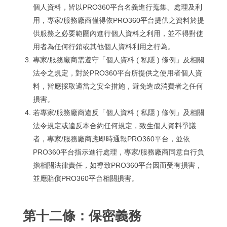
個人資料，皆以PRO360平台名義進行蒐集、處理及利
用，專家/服務廠商僅得依PRO360平台提供之資料於提
供服務之必要範圍內進行個人資料之利用，並不得對使
用者為任何行銷或其他個人資料利用之行為。
專家/服務廠商需遵守「個人資料 ( 私隱 ) 條例」及相關
法令之規定，對於PRO360平台所提供之使用者個人資
料，皆應採取適當之安全措施，避免造成消費者之任何
損害。
若專家/服務廠商違反「個人資料 ( 私隱 ) 條例」及相關
法令規定或違反本合約任何規定，致生個人資料爭議
者，專家/服務廠商應即時通報PRO360平台，並依
PRO360平台指示進行處理，專家/服務廠商同意自行負
擔相關法律責任，如導致PRO360平台因而受有損害，
並應賠償PRO360平台相關損害。
第十二條：保密義務