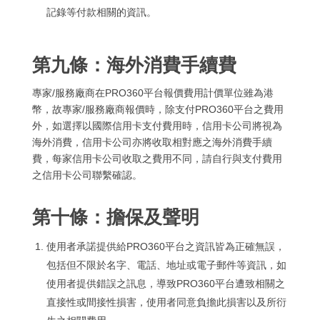
記錄等付款相關的資訊。
第九條：海外消費手續費
專家/服務廠商在PRO360平台報價費用計價單位雖為港
幣，故專家/服務廠商報價時，除支付PRO360平台之費用
外，如選擇以國際信用卡支付費用時，信用卡公司將視為
海外消費，信用卡公司亦將收取相對應之海外消費手續
費，每家信用卡公司收取之費用不同，請自行與支付費用
之信用卡公司聯繫確認。
第十條：擔保及聲明
使用者承諾提供給PRO360平台之資訊皆為正確無誤，
包括但不限於名字、電話、地址或電子郵件等資訊，如
使用者提供錯誤之訊息，導致PRO360平台遭致相關之
直接性或間接性損害，使用者同意負擔此損害以及所衍