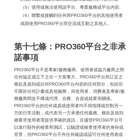
（5）使用或無法使用該平台、專業服務或平台內容;
（6）聯繫或接觸到任何與PRO360平台的其他使用者
或因使用PRO360平台而交流或互動之其他人。
第十七條：PRO360平台之非承
諾事項
PRO360平台不是專家/服務廠商、使用者或協力廠商之間
任何協定成立下之任一方當事方。PRO360平台所訂定之
條款及規則或任何PRO360平台內容的任何部分，包括但
不限於任何計畫或其他服務，與使用者、消費者及專家/服
務廠商間並不構成代理、合夥、合資或就業等關係。
PRO360平台的任何成員或使用者均不得指揮或控制另一
方的日常活動，或代表另一方承擔任何義務。條款及規則
雖要求使用者需提供準確的資訊，且儘管PRO360平台可
以進行額外的檢查和測試，以驗證或檢查使用者的身份或
背景，但PRO360平台不作任何確認或認可任何使用者或