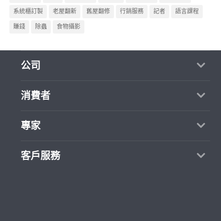
系統櫃訂製
老屋翻新
舊屋翻修
行銷服務
記者
語言課程
賺錢
除蟲
食物攝影
公司
聯絡我們
消費者
Blog
如何使用PRO360
專家
熱門服務
任務中心
客戶服務
所有服務
成為專家
價格行情
客服中心
專家如何使用PRO360
專業知識
使用條款
在地專家推薦
私隱條款