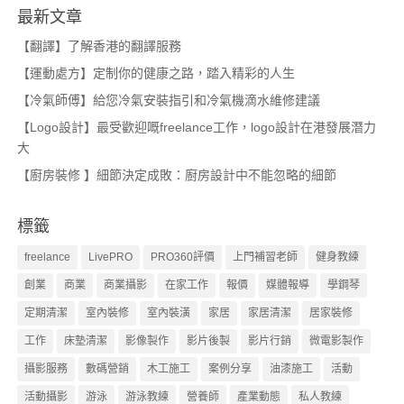
最新文章
【翻譯】了解香港的翻譯服務
【運動處方】定制你的健康之路，踏入精彩的人生
【冷氣師傅】給您冷氣安裝指引和冷氣機滴水維修建議
【Logo設計】最受歡迎嘅freelance工作，logo設計在港發展潛力
大
【廚房裝修 】細節決定成敗：廚房設計中不能忽略的細節
標籤
freelance
LivePRO
PRO360評價
上門補習老師
健身教練
創業
商業
商業攝影
在家工作
報價
媒體報導
學鋼琴
定期清潔
室內裝修
室內裝潢
家居
家居清潔
居家裝修
工作
床墊清潔
影像製作
影片後製
影片行銷
微電影製作
攝影服務
數碼營銷
木工施工
案例分享
油漆施工
活動
活動攝影
游泳
游泳教練
營養師
產業動態
私人教練