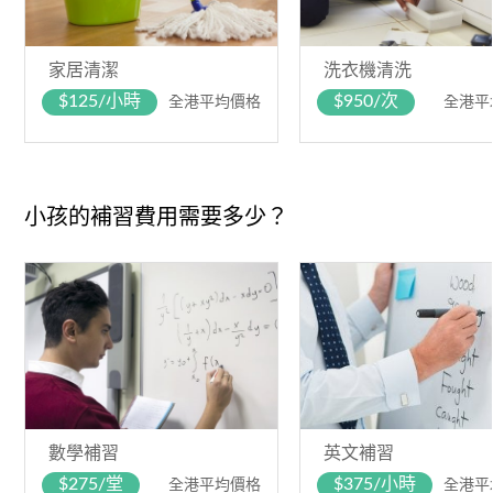
家居清潔
洗衣機清洗
$125/小時
$950/次
全港平均價格
全港平
小孩的補習費用需要多少？
數學補習
英文補習
$275/堂
$375/小時
全港平均價格
全港平