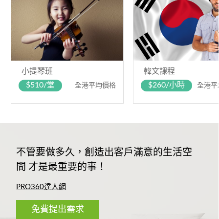
小提琴班
韓文課程
$510/堂
$260/小時
全港平均價格
全港平
不管要做多久，創造出客戶滿意的生活空
間 才是最重要的事！
PRO360達人網
免費提出需求