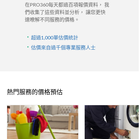
在PRO360每天都過百項報價資料， 我
們收集了這些資料並分析， 讓您更快
速暸解不同服務的價格。
・
超過1,000單估價統計
・
估價來自過千個專業服務人士
熱門服務的價格預估