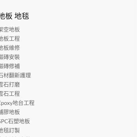
地板 地毯
架空地板
地板工程
地板維修
磁磚安裝
磁磚修補
石材翻新護理
雲石打磨
雲石工程
Epoxy地台工程
鋪膠地板
SPC石塑地板
地毯訂製