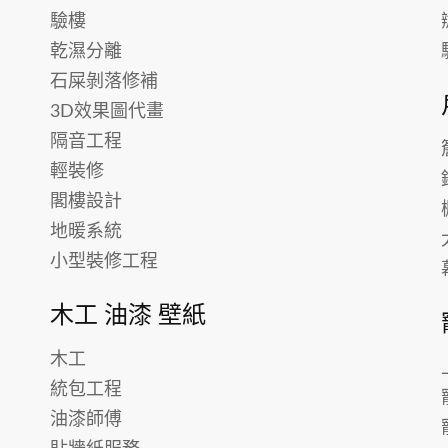
驗樓
乾濕分離
石屎剝落修補
3D效果圖代畫
隔音工程
輕裝修
閣樓設計
地暖系統
小型裝修工程
木工 油漆 壁紙
木工
統包工程
油漆師傅