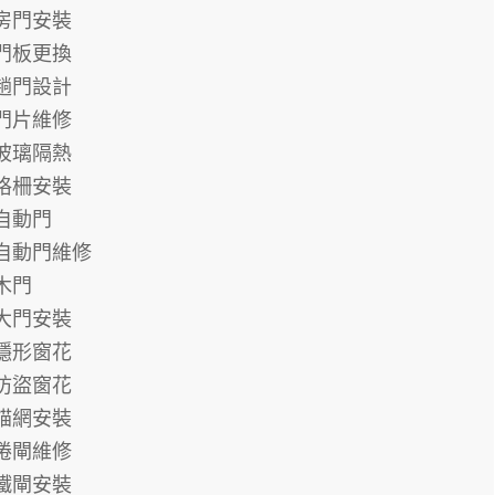
房門安裝
門板更換
趟門設計
門片維修
玻璃隔熱
格柵安裝
自動門
自動門維修
木門
大門安裝
隱形窗花
防盜窗花
貓網安裝
捲閘維修
鐵閘安裝