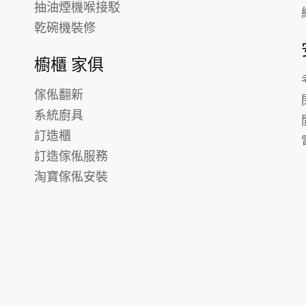
抽油煙機喉接駁
乾碗機裝修
櫥櫃 家俱
傢俬翻新
系統廚具
訂造櫃
訂造傢俬服務
淘寶傢俬安裝