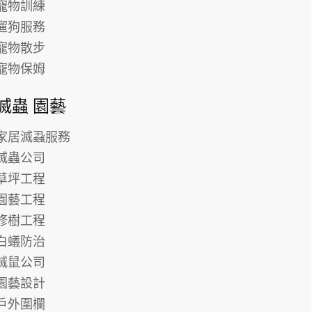
寵物訓練
遛狗服務
寵物散步
寵物保姆
滅蟲 園藝
家居滅蝨服務
滅蟲公司
草坪工程
園藝工程
修樹工程
白蟻防治
滅鼠公司
園藝設計
戶外圍欄