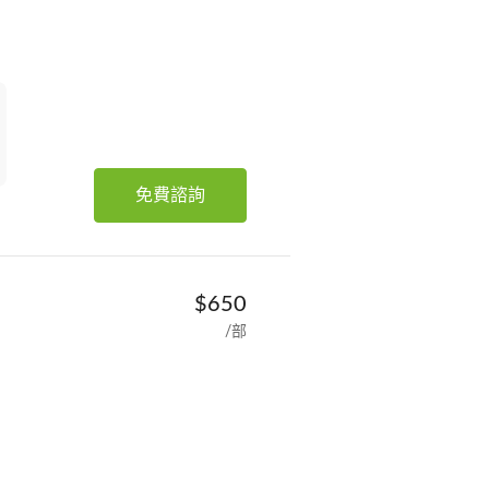
免費諮詢
$650
/部