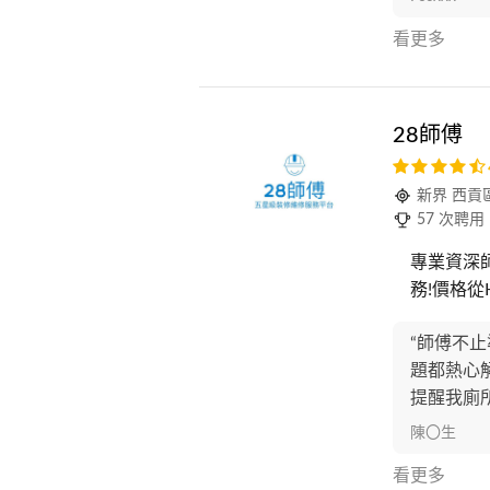
看更多
28師傅
新界 西貢
57 次聘用
專業資深
務!價格從HK$4
“師傅不
題都熱心
提醒我廁
陳〇生
看更多