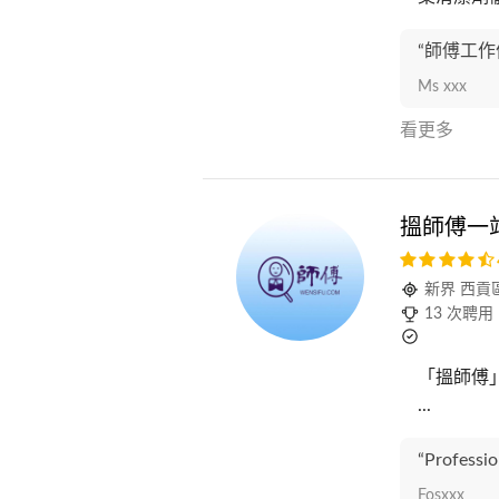
“師傅工
Ms xxx
看更多
搵師傅一
新界 西貢
13 次聘用
「搵師傅
...
“Professio
Fosxxx