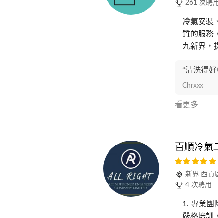
261 次聘
冷氣
安裝
質的服務
九新界，提
“清洗得
Chrxxx
看更多
百順冷氣
新界 西貢
4 次聘用
1. 專
嚴格培訓，