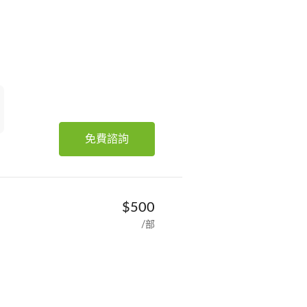
免費諮詢
$500
/部