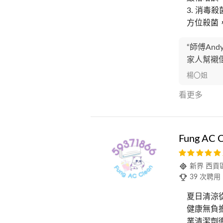
3. 消
方位殺菌
“師傅An
家人幫襯
楊〇姐
看更多
Fung AC 
新界 西貢
39 次聘用
夏日清涼從
健康無負擔
業清潔劑徹