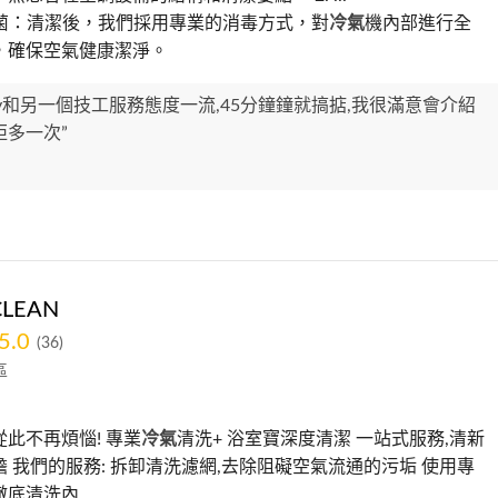
毒殺菌：清潔後，我們採用專業的消毒方式，對
冷氣
機內部進行全
，確保空氣健康潔淨。
dy和另一個技工服務態度一流,45分鐘鐘就搞掂,我很滿意會介紹
佢多一次”
CLEAN
5.0
(36)
區
此不再煩惱! 專業
冷氣
清洗+ 浴室寶深度清潔 一站式服務,清新
 我們的服務: 拆卸清洗濾網,去除阻礙空氣流通的污垢 使用專
底清洗內...