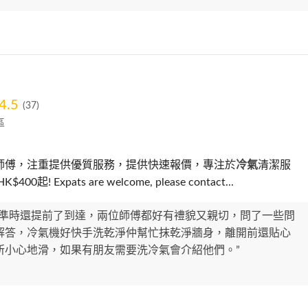
4.5
(37)
區
師傅，注重提供優質服務，提供快速報價，專注於
冷氣
清潔服
00起! Expats are welcome, please contact...
止準時還提前了到達，兩位師傅都好有禮貌又親切，問了一些問
解答，冷氣機好快手洗乾淨仲幫忙抹乾淨牆身，離開前還貼心
所小心地滑，如果有朋友需要洗冷氣會介紹他們。”