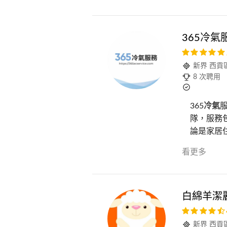
365冷氣
新界 西貢
8 次聘用
365
冷氣
隊，服務
論是家居住
看更多
白綿羊潔
新界 西貢