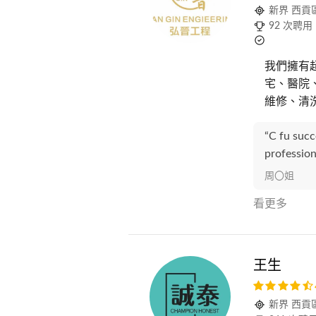
新界 西貢
92 次聘用
我們擁有超
宅、醫院
維修、清洗
“C fu succ
profession
周〇姐
看更多
王生
新界 西貢