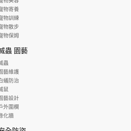
寵物美容
寵物寄養
寵物訓練
寵物散步
寵物保姆
滅蟲 園藝
滅蟲
園藝維護
白蟻防治
滅鼠
園藝設計
戶外圍欄
綠化牆