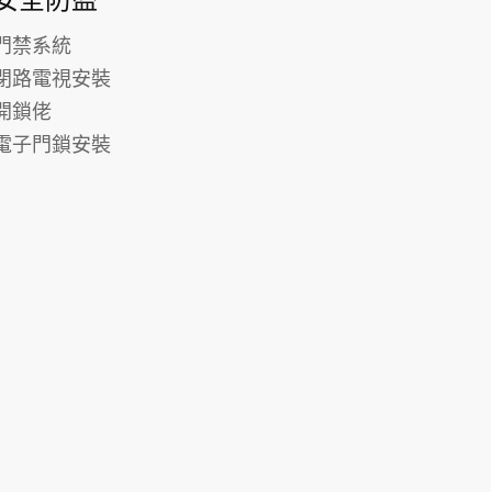
安全防盜
門禁系統
閉路電視安裝
開鎖佬
電子門鎖安裝