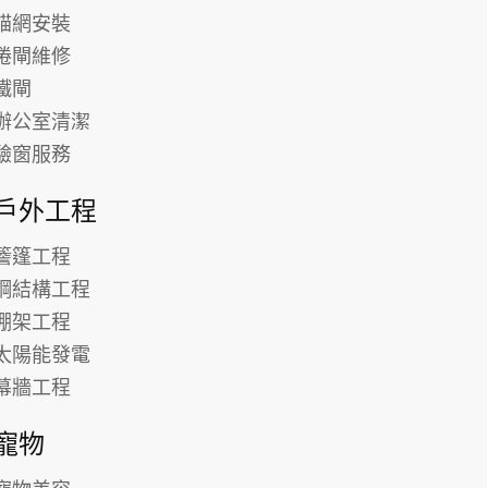
貓網安裝
捲閘維修
鐵閘
辦公室清潔
驗窗服務
戶外工程
簷篷工程
鋼結構工程
棚架工程
太陽能發電
幕牆工程
寵物