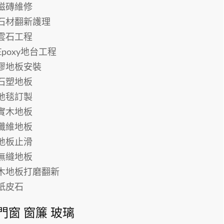
磁磚維修
石材翻新護理
雲石工程
Epoxy地台工程
膠地板安裝
石塑地板
地毯訂製
實木地板
纖維地板
地板止滑
無縫地板
木地板打磨翻新
紙皮石
門窗 窗簾 玻璃