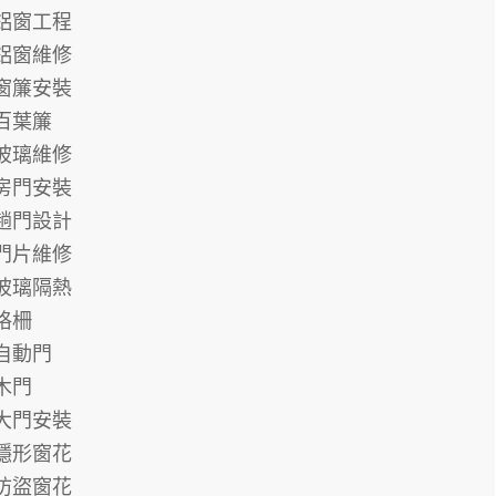
鋁窗工程
鋁窗維修
窗簾安裝
百葉簾
玻璃維修
房門安裝
趟門設計
門片維修
玻璃隔熱
格柵
自動門
木門
大門安裝
隱形窗花
防盜窗花