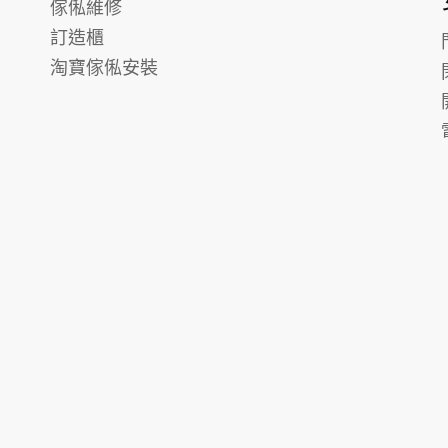
傢俬維修
訂造櫃
淘寶傢俬安裝