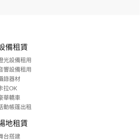
設備租賃
燈光設備租用
音響設備租用
攝錄器材
卡拉OK
豪華轎車
活動帳篷出租
場地租賃
舞台搭建