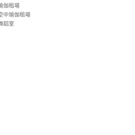
瑜伽租場
空中瑜伽租場
舞蹈室