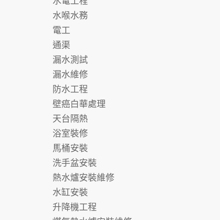
水電工程
水喉水務
電工
通渠
漏水測試
漏水維修
防水工程
壁癌白華處理
天台隔熱
浴室裝修
馬桶安裝
洗手盆安裝
熱水爐安裝維修
水缸安裝
升降機工程