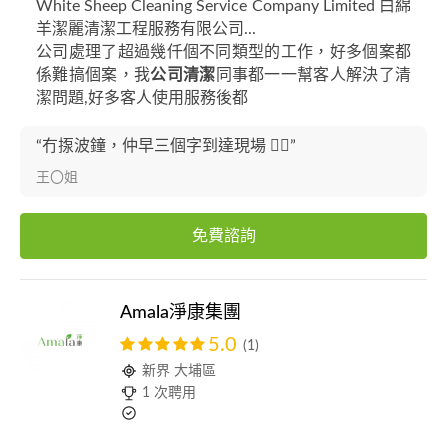
White Sheep Cleaning Service Company Limited 白綿
羊潔麗清潔工程服務有限公司...
公司處理了超過幾仟個不同類型的工作，好多個案都
係難搞個案，我
公司清潔
同事都一一幫客人解決了清
潔問題,好多客人使用服務後都
“冇揼波鐘，仲早三個字到達現場 👍🏼”
王〇姐
免費諮詢
Amala淨康集團
5.0
(1)
新界 大埔區
1 次聘用