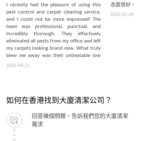
I recently had the pleasure of using this
态度很好，用
pest control and carpet cleaning service,
2025-02-09
and I could not be more impressed! The
team was professional, punctual, and
incredibly thorough. They effectively
eliminated all pests from my office and left
my carpets looking brand new. What truly
blew me away was their unbeatable low
cost — I was expecting to pay much more
2026-04-21
for such high-quality service. The value I
received far exceeded my expectations. I
highly recommend this company.
如何在香港找到大廈清潔公司？
回答幾個問題，告訴我們您的大廈清潔
需求