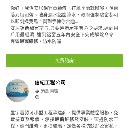
你好，我係安居鋁窗黃師傅，打風季節就嚟嚟，落雨
落到冚冚聲。牆身漏水鋁窗滲水，政府強制驗窗都可
以即刻搵我馬上幫到手俾你合適...
安居鋁窗驗窗宗旨,只要通過屋宇署命令要求,達到用
戶用最經濟, 達到鋁窗五年內安全下完成解除命令！
專營
鋁窗維修
，防水防漏
免費諮詢
信紀工程公司
港島 南區
屋宇署認可小型工程承建商，提供專業驗窗服務，免
費檢查及報價，承接
鋁窗維修
及安裝，窗邊防水工
程，趟門維修，更換玻璃，定做各種防蚊網及窗花，