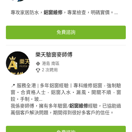
專攻家居防水，
鋁窗維修
，專業檢查，明碼實價。...
免費諮詢
樂天驗窗麥師傅
港島 南區
2 次聘用
📍 服務全港 | 多年鋁窗經驗丨專科維修鋁窗 - 強制驗
窗・合資格人士 - 鋁窗入水・漏風・開關不順 - 窗
鉸・手制・玻...
我係麥師傅，擁有多年驗窗/
鋁窗維修
經驗，已協助過
萬個客戶解決問題，期間得到很好多客戶的信任。