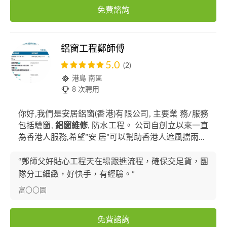
免費諮詢
鋁窗工程鄭師傅
5.0
(2)
港島 南區
8 次聘用
你好,我們是安居鋁窗(香港)有限公司, 主要業 務/服務
包括驗窗,
鋁窗維修
, 防水工程。 公司自創立以來一直
為香港人服務,希望”安 居”可以幫助香港人遮風擋雨...
“鄭師父好貼心工程天在場跟進流程，確保交足貨，團
隊分工細緻，好快手，有經驗。”
富〇〇園
免費諮詢