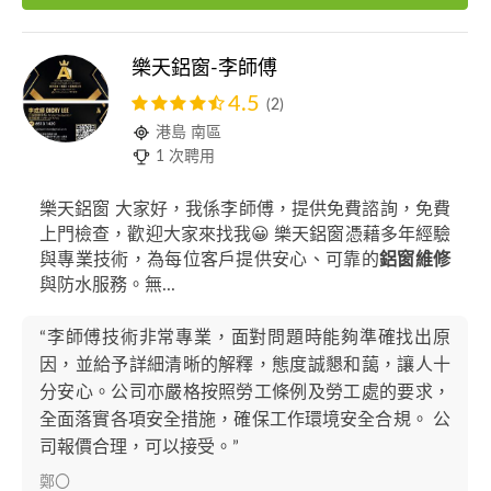
樂天鋁窗-李師傅
4.5
(2)
港島 南區
1 次聘用
樂天鋁窗 大家好，我係李師傅，提供免費諮詢，免費
上門檢查，歡迎大家來找我😀 樂天鋁窗憑藉多年經驗
與專業技術，為每位客戶提供安心、可靠的
鋁窗維修
與防水服務。無...
“李師傅技術非常專業，面對問題時能夠準確找出原
因，並給予詳細清晰的解釋，態度誠懇和藹，讓人十
分安心。公司亦嚴格按照勞工條例及勞工處的要求，
全面落實各項安全措施，確保工作環境安全合規。 公
司報價合理，可以接受。”
鄭〇