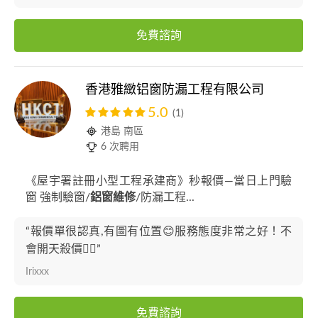
免費諮詢
香港雅緻铝窗防漏工程有限公司
5.0
(1)
港島 南區
6 次聘用
《屋宇署註冊小型工程承建商》秒報價—當日上門驗
窗 強制驗窗/
鋁窗維修
/防漏工程...
“報價單很認真,有圖有位置😊服務態度非常之好！不
會開天殺價👍🏼”
Irixxx
免費諮詢