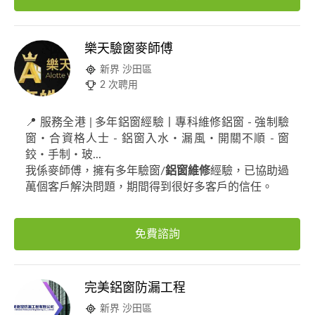
樂天驗窗麥師傅
新界 沙田區
2 次聘用
📍 服務全港 | 多年鋁窗經驗丨專科維修鋁窗 - 強制驗
窗・合資格人士 - 鋁窗入水・漏風・開關不順 - 窗
鉸・手制・玻...
我係麥師傅，擁有多年驗窗/
鋁窗維修
經驗，已協助過
萬個客戶解決問題，期間得到很好多客戶的信任。
免費諮詢
完美鋁窗防漏工程
新界 沙田區