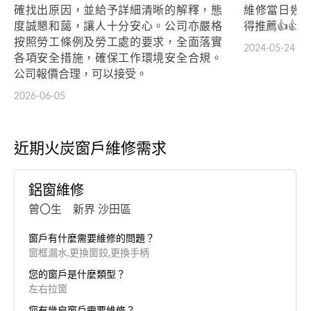
確找出原因，並給予詳細清晰的解釋，態
維修當日幾
度誠懇和藹，讓人十分安心。公司亦嚴格
得推薦👍👍
按照勞工條例及勞工處的要求，全面落實
2024-05-24
各項安全措施，確保工作環境安全合規。
公司報價合理，可以接受。
2026-06-05
近期火炭窗戶維修需求
鋁窗維修
曾〇生 新界 沙田區
窗戶有什麼需要維修的問題？
窗框漏水,更換窗鉸,更換手柄
您的窗戶是什麼類型？
左右拉窗
您有幾扇窗戶需要維修？