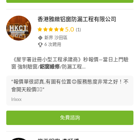
香港雅緻铝窗防漏工程有限公司
5.0
(1)
新界 沙田區
6 次聘用
《屋宇署註冊小型工程承建商》秒報價—當日上門驗
窗 強制驗窗/
鋁窗維修
/防漏工程...
“報價單很認真,有圖有位置😊服務態度非常之好！不
會開天殺價👍🏼”
Irixxx
免費諮詢