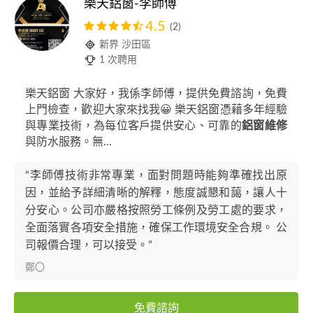
樂天鋁窗-李師傅
4.5
(2)
新界 沙田區
1 次聘用
樂天鋁窗 大家好，我係李師傅，提供免費諮詢，免費
上門檢查，歡迎大家來找我😀 樂天鋁窗憑藉多年經驗
與專業技術，為每位客戶提供安心、可靠的
鋁窗維修
與防水服務。無...
“李師傅技術非常專業，面對問題時能夠準確找出原
因，並給予詳細清晰的解釋，態度誠懇和藹，讓人十
分安心。公司亦嚴格按照勞工條例及勞工處的要求，
全面落實各項安全措施，確保工作環境安全合規。 公
司報價合理，可以接受。”
鄭〇
免費諮詢