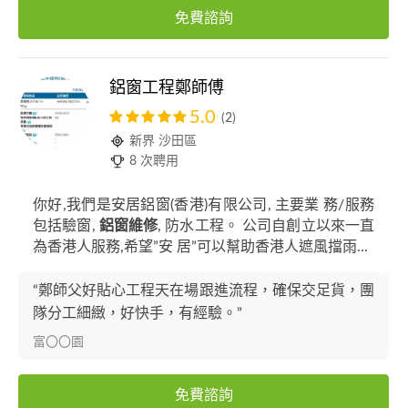
免費諮詢
鋁窗工程鄭師傅
5.0
(2)
新界 沙田區
8 次聘用
你好,我們是安居鋁窗(香港)有限公司, 主要業 務/服務
包括驗窗,
鋁窗維修
, 防水工程。 公司自創立以來一直
為香港人服務,希望”安 居”可以幫助香港人遮風擋雨...
“鄭師父好貼心工程天在場跟進流程，確保交足貨，團
隊分工細緻，好快手，有經驗。”
富〇〇園
免費諮詢