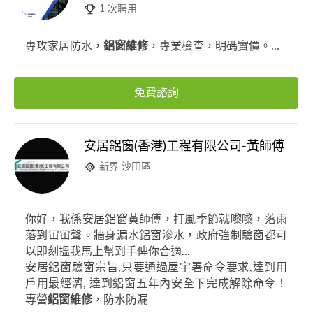
1 次聘用
專攻家居防水，
鋁窗維修
，專業檢查，明碼實價。...
免費諮詢
安居鋁窗(香港)工程有限公司-黃師傅
新界 沙田區
你好，我係安居鋁窗黃師傅，打風季節就嚟嚟，落雨
落到冚冚聲。牆身漏水鋁窗滲水，政府強制驗窗都可
以即刻搵我馬上幫到手俾你合適...
安居鋁窗驗窗宗旨,只要通過屋宇署命令要求,達到用
戶用最經濟, 達到鋁窗五年內安全下完成解除命令！
專營
鋁窗維修
，防水防漏