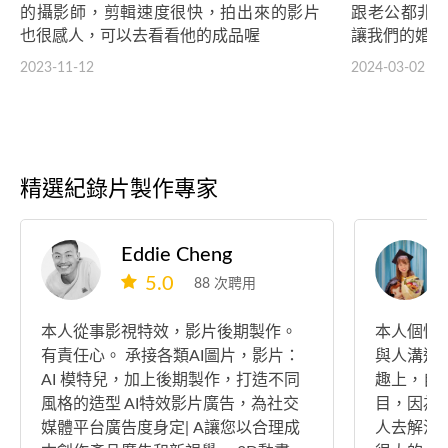
的攝影師，剪輯速度很快，拍出來的影片
跟老公都非常
也很感人，可以去看看他的成品喔
讓我們的婚禮
2023-11-12
2024-03-02
精選紀錄片製作專家
Eddie Cheng
5.0
88 次聘用
本人從事影視特效，影片後期製作。
本人個性
有責任心。 𠄘接各類AI圖片，影片：
與人溝通
AI 模特兒，加上後期製作，打造不同
趣上，自
風格的造型 AI特效影片廣告，為社交
目，因為
媒體平台廣告度身定| A讓您以合理成
人去解決