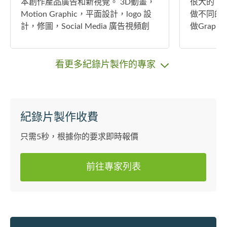
本創作產品廣告和新視覺。 3D動畫，
很大的，
Motion Graphic，平面設計，logo 設
做不同的
計，修圖，Social Media 廣告視頻創
做Graphi
作。 在行業領域 20多年。有疑問請放
完成了數
心發問。photoshop , illustrator, after
多的項目
effect , maya, C4D, blender. 抱歉不能
幫助更多
看更多紀錄片製作的專家
提供公司報價單，只能提供個人報價
🫶！
單。
紀錄片製作收費
只需5秒，根據你的要求即時報價
前往專家列表