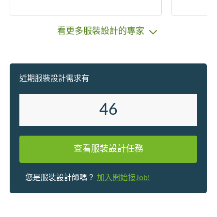
-old daugh
ng a job a
areer. I am
看更多服裝設計的專家
mmediatel
📌Mall Deco
n/Planni
📌Interio
近期服裝設計需求有
t Design 
nline/ Off
46
ffice/WFH
ct to conc
le. Thank 
eration🤝
查看服裝設計任務
您是服裝設計師嗎？
加入開始接Job!