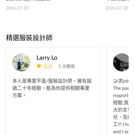
2026-07-30
2026-07-30
精選服裝設計師
Larry Lo
5.0
1 次聘用
本人是專業平面/服裝設計師，擁有超
🤝求job求
過二十年經驗，能為你提供相關專業
The portfo
方案。
myportf
經驗,我
大的女兒
兒，及繼
工!!! I hav
and I am a