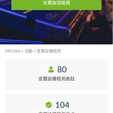
免費取得報價
PRO360
>
活動
>
音響設備租用
80
音響設備租用進駐
104