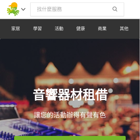
Toggle
navig
家居
學習
活動
健康
商業
其他
音響器材租借
讓您的活動辦得有聲有色