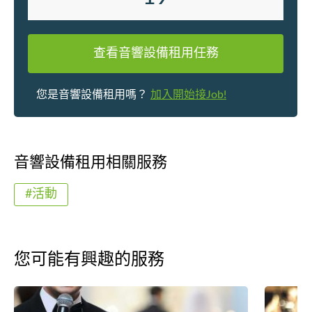
響佈置工
效果，為
樂表演等
查看音響設備租用任務
案。 ✓ 【網頁設計開發】團隊擁有多
年開發經
您是音響設備租用嗎？
加入開始接Job!
店、電子
手機APP
商務系統
等。包括
音響設備租用相關服務
理系統 CMS、
務｜建築
#活動
航空攝影
直播｜活
宴｜春茗
像攝影｜
您可能有興趣的服務
租用｜燈
價/查詢 請瀏
或 WtsA