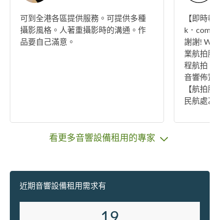
可到全港各區提供服務。可提供多種
【即時報價/
攝影風格。人著重攝影時的溝通。作
k．com 
品要自己滿意。
謝謝! Wind
業航拍服
程航拍｜
音響佈置
【航拍服
民航處乙
三者保險
管要求​
查、工程
看更多音響設備租用的專家
鳥瞰圖。 ✓ 【圖片直播】超過10年活
動攝影，
攝影師+A
傳，直播品
近期音響設備租用需求有
宣傳效益。 ✓ 【燈光音響佈置
團隊擁有
19
驗，多種