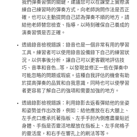
我們彈奏習慣的關鍵，建議您可以在課堂上實際演
練自己練習時的彈奏方式，向老師詢問作法是否正
確，也可以主動提問自己認為彈奏不順的地方，請
結他老師替您檢查、指導，以時刻確保自己養成的
演奏習慣是否正確。
透過錄音檢視錯誤：錄音也是一個非常有用的學習
工具。練習者可以使用錄音設備錄下自己的練習狀
況，以供事後分析，讓自己可以更客觀地評估技
巧、音準和音色...等，以發現並修正一些在彈奏中
可能忽略的問題或瑕疵。這種自我評估的機會有助
於提高彈奏的品質和自我意識，同時也可以使學習
者更容易了解自己的強項和需要加強的地方。
透過錄影檢視錯誤：利用錄影去返看彈結他的坐姿
和姿勢並作出改善，例如：結他應放在右大腿上、
左手虎口應承托著指板、左手手肘內側應盡量貼近
身體、手指是否靈活地壓放在指板上、左手爬格子
的靈活度，和右手在響孔上的刷法等等。