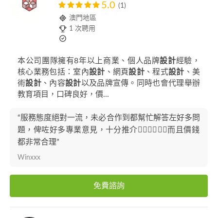
5.0
(1)
澳門地區
1 次聘用
本公司團隊擁有8年以上商業、個人品牌
設計
經驗，
核心業務包括：室內
設計
、網頁
設計
、程式
設計
、美
術
設計
、內容
設計
以及品牌宣傳。同時也會代理舉辦
教育項目，口碑良好，價...
“服務態度絕對一流，未必合作到都幫忙解答左好多問
題，俾咗好多專業意見，十分推介👍🏻👍🏻👍🏻而且價錢
都非常合理”
Winxxx
免費諮詢