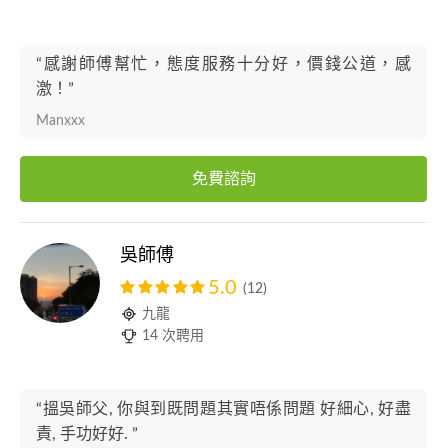
“感謝師傅幫忙，態度服務十分好，價錢公道，感
激！”
Manxxx
免費諮詢
吳師傅
5.0
(12)
九龍
14 次聘用
“搵吳師父, 你與到既問題其實唔係問題 好細心, 好盡
責, 手功好好. ”