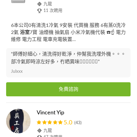
九龍
11 次聘用
6本公司0有清洗1冷氣 9安裝 代買機 服務 6有蒸0洗冷
2氣
浴室
7寶 油煙機 抽氣扇 小米冷氣機代裝 ☎️☝️ 電力
維修 電力工程 電車充電裝置...
“師傅好細心，清洗得好乾淨，仲幫我洗埋外機。。。
部冷氣即時涼左好多，冇晒異味👍🏻👍🏻👍🏻”
Julxxx
免費諮詢
Vincent Yip
5.0
(43)
九龍