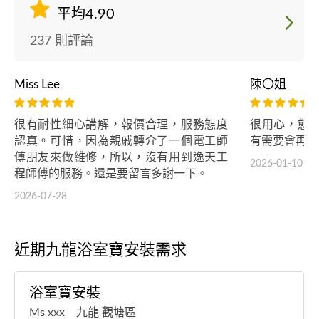
平均4.90
237 則評論
Miss Lee
陳〇姐
很有耐性細心講解，報價合理，服務態度
很用心，態
認真。可惜，因為親戚轉介了一個電工師
有需要會再找
傅朋友來做維修，所以，沒有用到逸天工
2026-01-10
程師傅的服務。還是要留言多謝一下。
2026-07-28
近期九龍浴室寶安裝需求
浴室寶安裝
Ms xxx 九龍 觀塘區