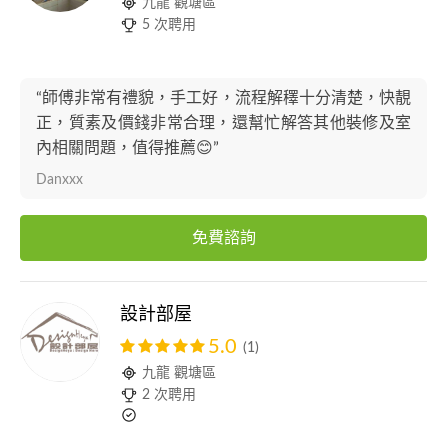
九龍 觀塘區
5 次聘用
“師傅非常有禮貌，手工好，流程解䆁十分清楚，快靚
正，質素及價錢非常合理，還幫忙解答其他裝修及室
內相關問題，值得推薦😊”
Danxxx
免費諮詢
設計部屋
5.0
(1)
九龍 觀塘區
2 次聘用