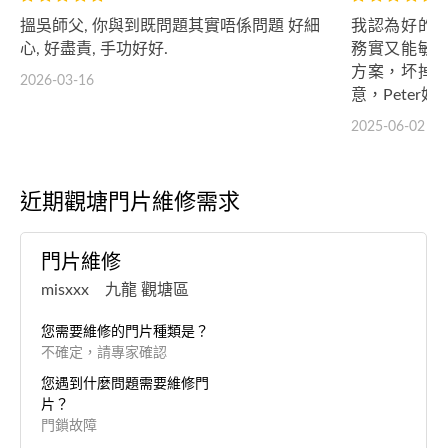
搵吳師父, 你與到既問題其實唔係問題 好細
我認為好的
心, 好盡責, 手功好好.
務實又能敏
方案，坏掉
2026-03-16
意，Peter好棒👍
2025-06-02
近期觀塘門片維修需求
門片維修
misxxx 九龍 觀塘區
您需要維修的門片種類是？
不確定，請專家確認
您遇到什麼問題需要維修門
片？
門鎖故障