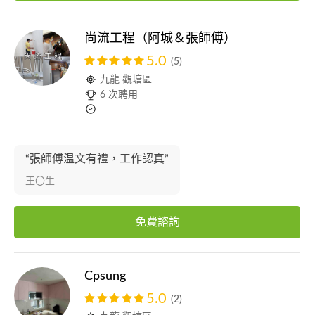
尚流工程（阿城＆張師傅）
5.0
(5)
九龍 觀塘區
6 次聘用
“張師傅温文有禮，工作認真”
王〇生
免費諮詢
Cpsung
5.0
(2)