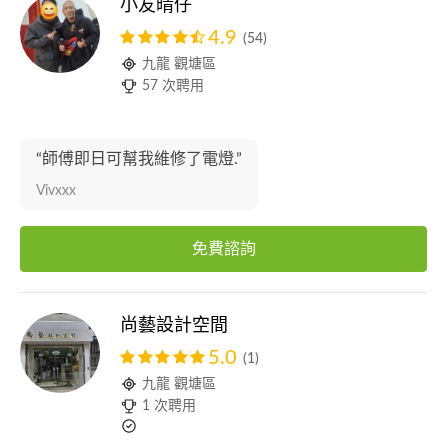
小友晴仔
4.9
(54)
九龍 觀塘區
57 次聘用
“師傅即日可幫我維修了電燈.”
Vivxxx
免費諮詢
尚藝設計空間
5.0
(1)
九龍 觀塘區
1 次聘用