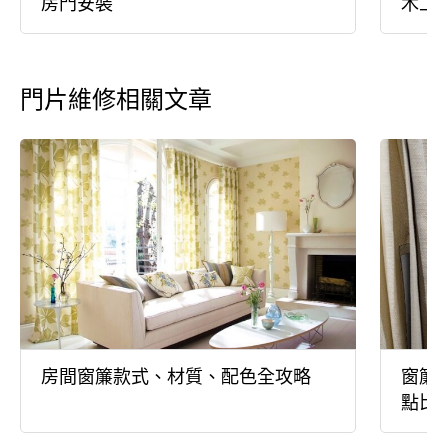
房門安裝
木工
門片維修相關文章
房間窗簾款式、材質、配色全攻略
窗簾
點比