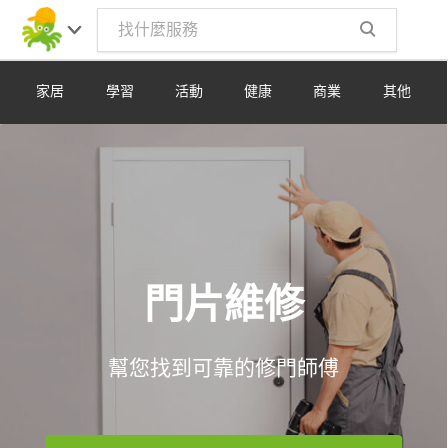
Toggle
navig
家居
學習
活動
健康
商業
其他
門片維修
幫您找到可靠的修門師傅