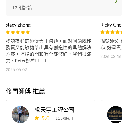
17 則評論
stacy zhong
Ricky Cheun
我認為好的师傅善于沟通，面对问题既能
搵吳師父, 
務實又能敏捷给出具有创造性的具體解决
心, 好盡責, 
方案，坏掉的門和窗全部修好，我們很滿
2026-03-16
意，Peter好棒👍🏻👍🏻
2025-06-02
修門師傅 推薦
🫡天宇工程公司
5.0
11 次聘用