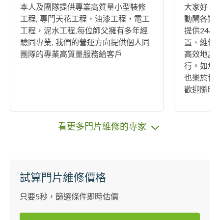
本人及團隊提供專業高質量小型裝修
大家好！
工程, 專門天花工程，油漆工程，電工
動閘各類
工程，泥水工程,每位師父擁有多年經
提供24
驗同專業, 我們的營運方向提供個人同
置、維修
團隊的專業高質量服務給客戶
高效地處
行。如您
也樂於協
歡迎隨時
決任何捲
看更多門片維修的專家
試算門片維修價格
只要5秒，篩選條件即時估價