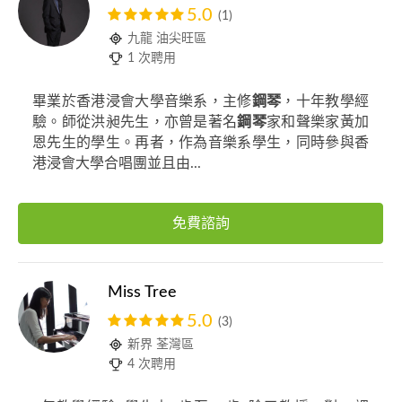
5.0
(1)
九龍 油尖旺區
1 次聘用
畢業於香港浸會大學音樂系，主修
鋼琴
，十年教學經
驗。師從洪昶先生，亦曾是著名
鋼琴
家和聲樂家黃加
恩先生的學生。再者，作為音樂系學生，同時參與香
港浸會大學合唱團並且由...
免費諮詢
Miss Tree
5.0
(3)
新界 荃灣區
4 次聘用