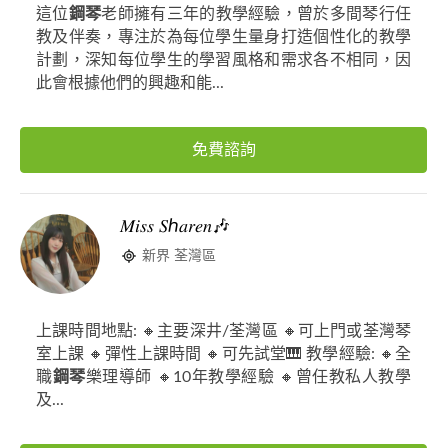
這位
鋼琴
老師擁有三年的教學經驗，曾於多間琴行任
教及伴奏，專注於為每位學生量身打造個性化的教學
計劃，深知每位學生的學習風格和需求各不相同，因
此會根據他們的興趣和能...
免費諮詢
𝑀𝑖𝑠𝑠 𝑆ℎ𝑎𝑟𝑒𝑛🎶
新界 荃灣區
上課時間地點: 🔸主要深井/荃灣區 🔸可上門或荃灣琴
室上課 🔸彈性上課時間 🔸可先試堂🎹 教學經驗: 🔸全
職
鋼琴
樂理導師 🔸10年教學經驗 🔸曾任教私人教學
及...