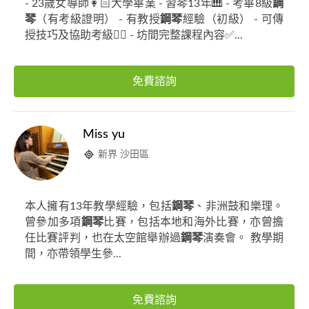
- 23歲女導師👩🏻大學畢業 - 習琴13年🎹 - 考畢8級
鋼
琴
（有考級證明） - 有教授
鋼琴
經驗（初級） - 可傳
授技巧及協助考級✍🏻 - 坊間完整課程內容✅...
免費諮詢
Miss yu
新界 沙田區
本人擁有13年教學經驗，包括
鋼琴
、非洲鼓和樂理。
曾參加多項
鋼琴
比賽，包括本地和海外比賽，亦曾擔
任比賽評判，也在太空館舉辦過
鋼琴
演奏會。 教學期
間，亦帶領學生參...
免費諮詢