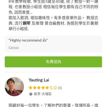
8年教學經驗, 學生由3歲至60歲, 除了教授一對一課
程, 也會教授小組班 相信每位學生都有自己不同的特
色, 因而會度...
歌加入歌詞, 增加趣味性。有多首音樂作品。 教授古
典, 流行
鋼琴
及樂理 曾自編教材, 為個別學生於暑期
舉行小組班,
“Highly recommend 👍”
Gerxxx
免費諮詢
Yauting Lai
5.0
(1)
新界 大埔區
照顧好每一位學生，了解他們的需要，發揮所長，增