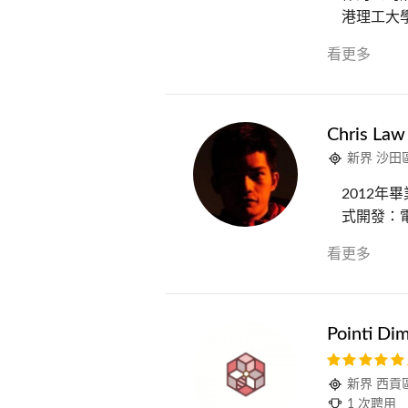
港理工大學
看更多
Chris Law
新界 沙田
2012年
式開發：電話/
看更多
Pointi Di
新界 西貢
1 次聘用