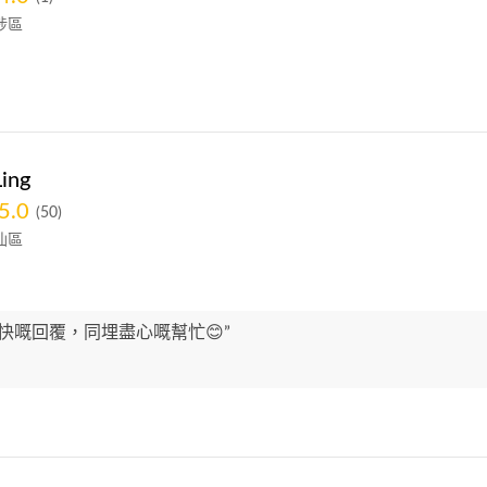
埗區
Ling
5.0
(50)
仙區
快嘅回覆，同埋盡心嘅幫忙😊”