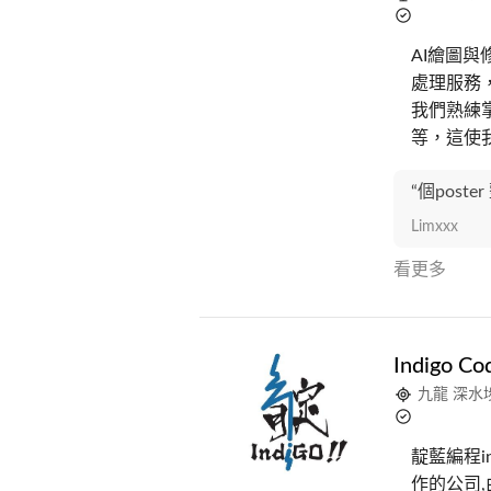
AI繪圖與
處理服務，
我們熟練掌握
等，這使
“個post
Limxxx
看更多
Indigo 
九龍 深水
靛藍編程i
作的公司,