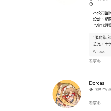
本公司團
設計、網
也會代理舉
“服務態
意見，十分推
Winxxx
看更多
Dorcas
港島 中西
看更多