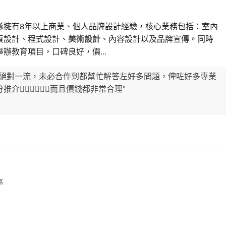
隊擁有8年以上商業、個人品牌設計經驗，核心業務包括：室內
頁設計、程式設計、
美術設計
、內容設計以及品牌宣傳。同時
辦教育項目，口碑良好，價...
度絕對一流，未必合作到都幫忙解答左好多問題，俾咗好多專業
介👍🏻👍🏻👍🏻而且價錢都非常合理”
區