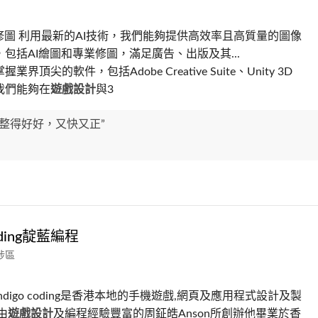
修圖 利用最新的AI技術，我們能夠提供高效率且高質量的圖像
包括AI繪圖和專業修圖，滿足廣告、出版及其...
業界頂尖的軟件，包括Adobe Creative Suite、Unity 3D
我們能夠在
遊戲設計
與3
er 整得好好，又快又正”
Coding靛藍編程
埗區
ndigo coding是香港本地的手機遊戲,網頁及應用程式設計及製
由
遊戲設計
及編程經驗豐富的周鉦皓Anson所創辦他畢業於香