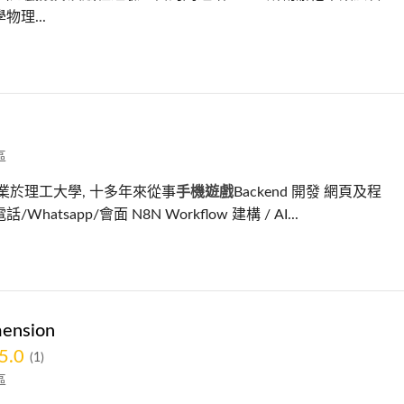
物理...
區
畢業於理工大學, 十多年來從事
手機遊戲
Backend 開發 網頁及程
Whatsapp/會面 N8N Workflow 建構 / AI...
mension
5.0
(1)
區