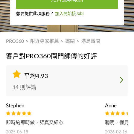
想要提供此項服務？
加入開始接Job!
PRO360
>
附近專家推薦
>
鐵閘
>
港島鐵閘
客戶對PRO360閘門師傅的好評
平均4.93
14 則評論
Stephen
Anne
即時約即時做，認真又細心
聰明，懂見招
2025-06-18
2026-02-16