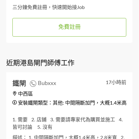
三分鐘免費註冊，快速開始接Job
免費註冊
近期港島閘門師傅工作
鐵閘
17小時前
Bubxxx
中西區
安裝鐵閘類型：其他: 中間隔斷加門，大概1.4米高，2.
1. 需要
2. 店鋪
3. 需要請專家代為購買並施工
4.
皆可討論
5. 沒有
描述：
1. 中間隔斷加門，大概1.4米高，2.8米寬
2.