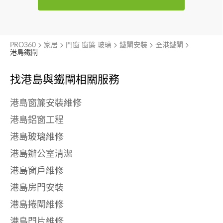
PRO360
家居
門窗 窗簾 玻璃
鐵閘安裝
全港鐵閘
港島鐵閘
找港島與
鐵閘相關服務
港島窗簾安裝維修
港島鋁窗工程
港島玻璃維修
港島辦公室清潔
港島窗戶維修
港島房門安裝
港島捲閘維修
港島門片維修