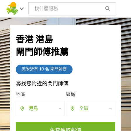
香港 港島
閘門師傅推薦
您附近有
10
名 閘門師傅
尋找您附近的閘門師傅
地區
區域
港島
全區
免費獲取報價