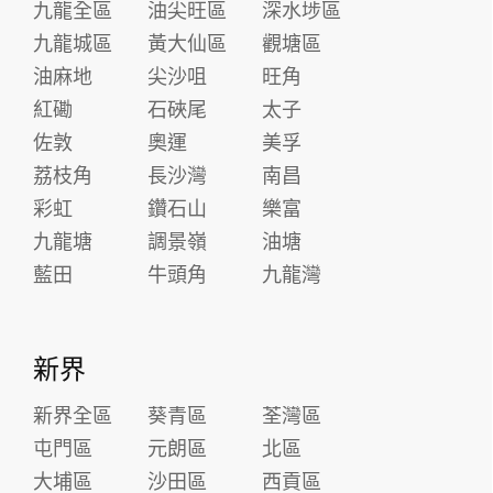
九龍全區
油尖旺區
深水埗區
九龍城區
黃大仙區
觀塘區
油麻地
尖沙咀
旺角
紅磡
石硤尾
太子
佐敦
奧運
美孚
荔枝角
長沙灣
南昌
彩虹
鑽石山
樂富
九龍塘
調景嶺
油塘
藍田
牛頭角
九龍灣
新界
新界全區
葵青區
荃灣區
屯門區
元朗區
北區
大埔區
沙田區
西貢區