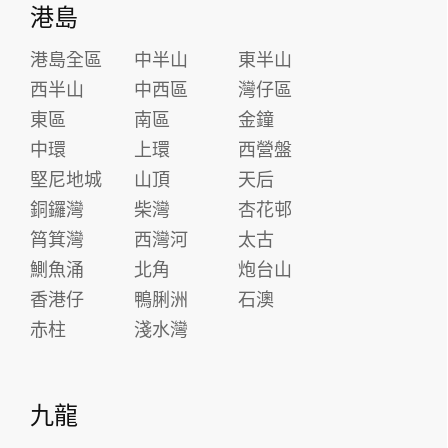
港島
港島全區
中半山
東半山
西半山
中西區
灣仔區
東區
南區
金鐘
中環
上環
西營盤
堅尼地城
山頂
天后
銅鑼灣
柴灣
杏花邨
筲箕灣
西灣河
太古
鰂魚涌
北角
炮台山
香港仔
鴨脷洲
石澳
赤柱
淺水灣
九龍