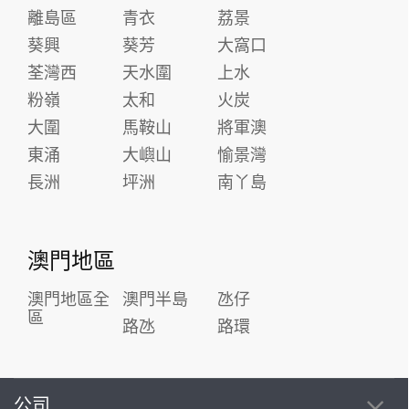
離島區
青衣
荔景
葵興
葵芳
大窩口
荃灣西
天水圍
上水
粉嶺
太和
火炭
大圍
馬鞍山
將軍澳
東涌
大嶼山
愉景灣
長洲
坪洲
南丫島
澳門地區
澳門地區全
澳門半島
氹仔
區
路氹
路環
公司