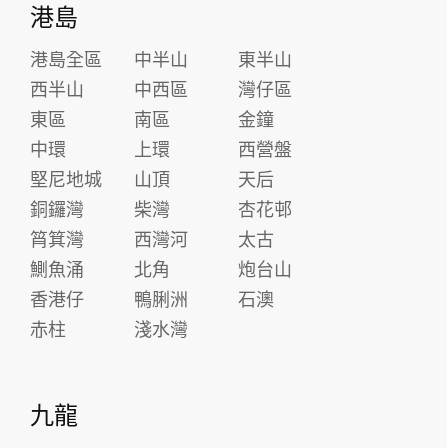
港島
港島全區
中半山
東半山
西半山
中西區
灣仔區
東區
南區
金鐘
中環
上環
西營盤
堅尼地城
山頂
天后
銅鑼灣
柴灣
杏花邨
筲箕灣
西灣河
太古
鰂魚涌
北角
炮台山
香港仔
鴨脷洲
石澳
赤柱
淺水灣
九龍