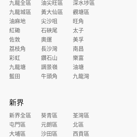
九龍全區
油尖旺區
深水埗區
九龍城區
黃大仙區
觀塘區
油麻地
尖沙咀
旺角
紅磡
石硤尾
太子
佐敦
奧運
美孚
荔枝角
長沙灣
南昌
彩虹
鑽石山
樂富
九龍塘
調景嶺
油塘
藍田
牛頭角
九龍灣
新界
新界全區
葵青區
荃灣區
屯門區
元朗區
北區
大埔區
沙田區
西貢區