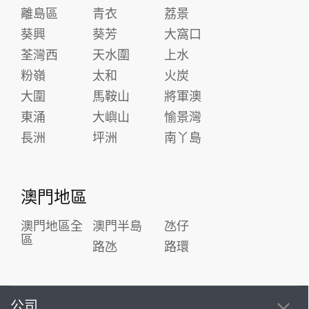
離島區
青衣
荔景
葵興
葵芳
大窩口
荃灣西
天水圍
上水
粉嶺
太和
火炭
大圍
馬鞍山
將軍澳
東涌
大嶼山
愉景灣
長洲
坪洲
南丫島
澳門地區
澳門地區全
澳門半島
氹仔
區
路氹
路環
公司