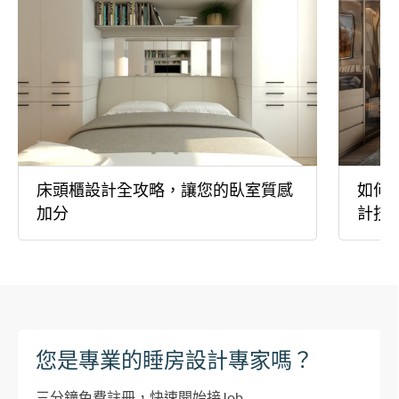
床頭櫃設計全攻略，讓您的臥室質感
如何
加分
計技
您是專業的睡房設計專家嗎？
三分鐘免費註冊，快速開始接Job