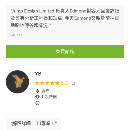
“Jump Design Limited 負責人Edmond對客人回覆詳细
及會有分析工程長和短處, 今天Edmond又親身前往實
地睇地磚谷起情況. ”
sanxxx
免費諮詢
YB
5.0
(1)
新界
1 次聘用
“解釋詳細！👍🏻專業！”