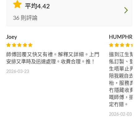
平均4.42
36 則評論
Joey
HUMPHREY
師傅回覆又快又有禮。解釋又詳細。上門
搵到江生幫
安排又準時及迅速處理。收費合理。推！
俬訂製、監
生唔單止畀
2026-03-23
陪我親自去金魚
枱，服務真
冇隱藏收費
嘅師傅，搵 BK 
定冇錯。
2026-02-03