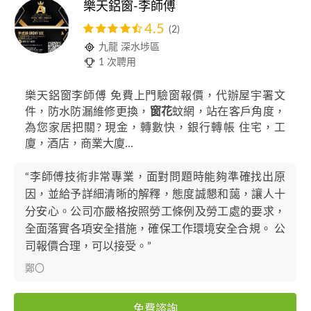
樂天鋁窗-李師傅
4.5
(2)
九龍 深水埗區
1 次聘用
樂天鋁窗李師傅 免費上門驗窗報價，代辦屋宇署文
件，防水防漏維修更換，
窗花
蚊網，站在客戶角度，
為您家居把關? 現金，轉數快，銀行轉帳 住宅，工
廈，酒店，商業大廈...
“李師傅技術非常專業，面對問題時能夠準確找出原
因，並給予詳細清晰的解釋，態度誠懇和藹，讓人十
分安心。公司亦嚴格按照勞工條例及勞工處的要求，
全面落實各項安全措施，確保工作環境安全合規。 公
司報價合理，可以接受。”
鄭〇
免費諮詢