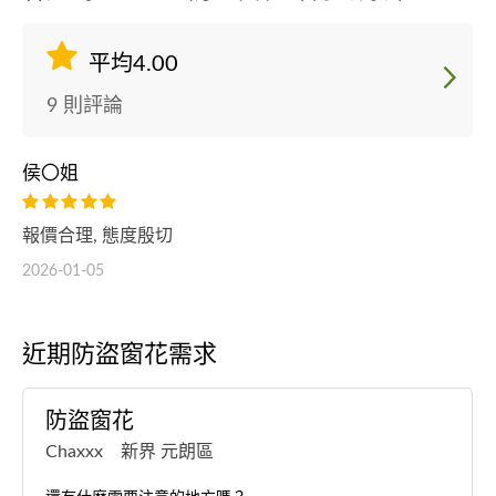
平均4.00
9 則評論
侯〇姐
報價合理, 態度殷切
2026-01-05
近期防盜窗花需求
防盜窗花
Chaxxx 新界 元朗區