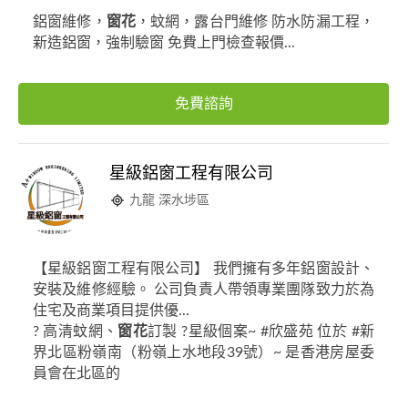
鋁窗維修，
窗花
，蚊網，露台門維修 防水防漏工程，
新造鋁窗，強制驗窗 免費上門檢查報價...
免費諮詢
星級鋁窗工程有限公司
九龍 深水埗區
【星級鋁窗工程有限公司】 我們擁有多年鋁窗設計、
安裝及維修經驗。 公司負責人帶領專業團隊致力於為
住宅及商業項目提供優...
? 高清蚊網、
窗花
訂製 ?星級個案~ #欣盛苑 位於 #新
界北區粉嶺南（粉嶺上水地段39號）~ 是香港房屋委
員會在北區的