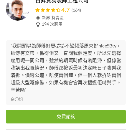
日昇貿易裝飾工程公司
4.7
(164)
新界 葵青區
194 次聘用
“我開頭以為師傅好惡🤣🤣不過傾落原來好nice!!Bty，
師傅有交帶，係得佢又一直問我個進度，所以先選擇
雇用呢一間公司，雖然約期嘅時候有啲阻滯，但係當
我講出我嘅情況，師傅都按返最初決定嘅日子嚟幫我
清拆。價錢公道，唔使兩個鐘，佢一個人就拆咗兩個
超級大型嘅傢俬，如果有機會會再次搵返佢哋幫手。
辛苦晒”
佘〇姐
免費諮詢