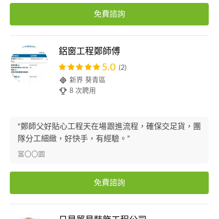
免費諮詢
鋁窗工程鄭師傅
5.0
(2)
新界 葵青區
8 次聘用
“鄭師父好貼心工程天在場跟進流程，確保交足貨，團
隊分工細緻，好快手，有經驗。”
富〇〇園
免費諮詢