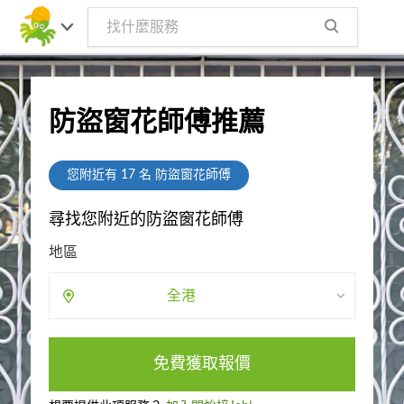
防盜窗花師傅推薦
您附近有
17
名 防盜窗花師傅
尋找您附近的防盜窗花師傅
地區
全港
免費獲取報價