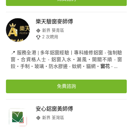
樂天驗窗麥師傅
新界 葵青區
2 次聘用
📍 服務全港 | 多年鋁窗經驗丨專科維修鋁窗 - 強制驗
窗・合資格人士 - 鋁窗入水・漏風・開關不順 - 窗
鉸・手制・玻璃・防水膠邊 - 蚊網・貓網・
窗花
- ...
免費諮詢
安心鋁窗黃師傅
新界 荃灣區