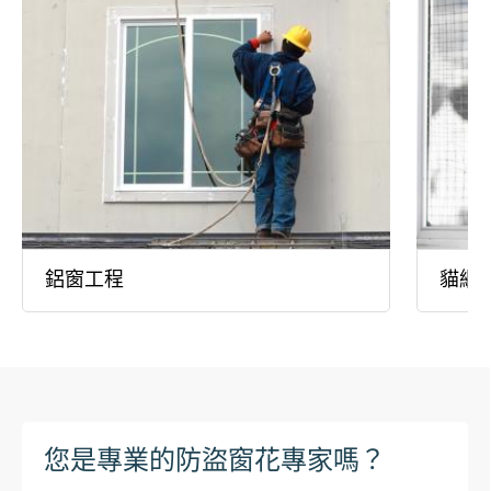
鋁窗工程
貓網
您是專業的防盜窗花專家嗎？