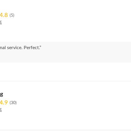
4.8
(5)
區
nal service. Perfect.”
g
4.9
(30)
區