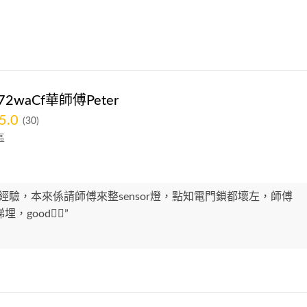
9272waCf華師傅Peter
5.0
(30)
區
經驗，本來係請師傅來整sensor燈，點知電門鎖都壞左，師傅
，good👍🏻”