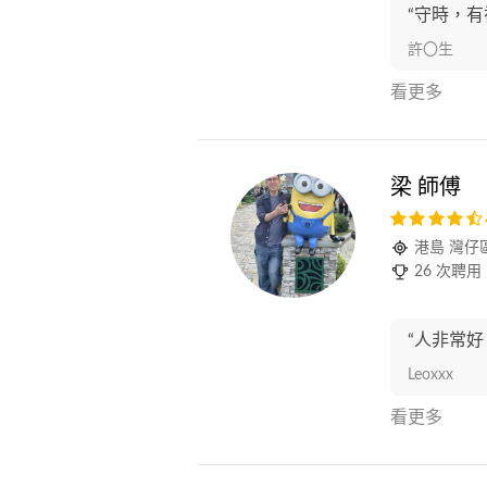
“守時，
許〇生
看更多
梁 師傅
港島 灣仔
26 次聘用
“人非常
Leoxxx
看更多