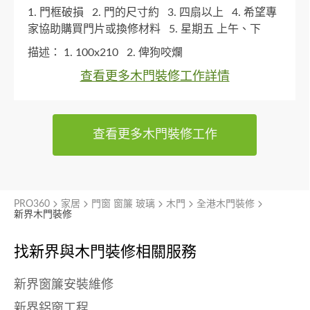
1. 門框破損
2. 門的尺寸約
3. 四扇以上
4. 希望專
家協助購買門片或換修材料
5. 星期五 上午、下
午、傍晚 星期六 上午、下午、傍晚
描述：
1. 100x210
2. 俾狗咬爛
查看更多木門裝修工作詳情
查看更多木門裝修工作
PRO360
家居
門窗 窗簾 玻璃
木門
全港木門裝修
新界木門裝修
找新界與
木門裝修相關服務
新界窗簾安裝維修
新界鋁窗工程