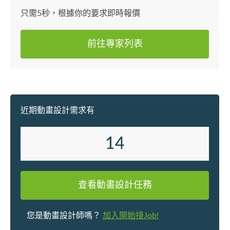
版：無論
只需5秒，根據你的要求即時報價
任何其他
務確保清
前往專家列表
性，增進信
計：從封
的設計細
務，包括
刷前的所有準備工
近期動畫設計需求有
設定 專業
序、遊戲
新的界面
14
能夠根據
力的角色。 影片剪接與後期製作
先進的剪
查看動畫設計任務
剪接、特
作領域擁
的專業質
您是動畫設計師嗎？
加入開始接Job!