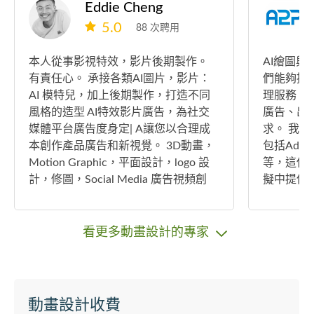
Eddie Cheng
5.0
88 次聘用
本人從事影視特效，影片後期製作。
AI繪圖與
有責任心。 𠄘接各類AI圖片，影片：
們能夠提
AI 模特兒，加上後期製作，打造不同
理服務，
風格的造型 AI特效影片廣告，為社交
廣告、出
媒體平台廣告度身定| A讓您以合理成
求。 我們熟練掌握業界頂尖的軟件，
本創作產品廣告和新視覺。 3D動畫，
包括Adobe 
Motion Graphic，平面設計，logo 設
等，這使
計，修圖，Social Media 廣告視頻創
擬中提供無
作。 在行業領域 20多年。有疑問請放
UI/UX
心發問。photoshop , illustrator, after
計師專注
effect , maya, C4D, blender. 抱歉不能
能強大的網
看更多動畫設計的專家
提供公司報價單，只能提供個人報價
設，提供一站式
單。
牌形象建立
我們的設
創造出獨
動畫設計收費
一步建立您