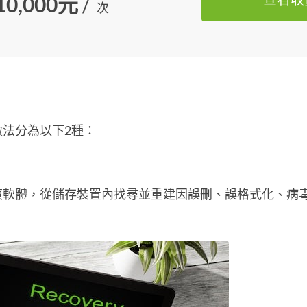
查看收
10,000元
/
次
法分為以下2種：
復軟體，從儲存裝置內找尋並重建因誤刪、誤格式化、病