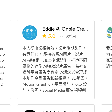
Eddie @ Onbie Creations
5.0
88 次聘用
ign
本人從事影視特效，影片後期製作。
我
c o
有責任心。 𠄘接各類AI圖片，影片：
力
tio
AI 模特兒，加上後期製作，打造不同
家
cry
風格的造型 AI特效影片廣告，為社交
過
ngs
媒體平台廣告度身定| A讓您以合理成
agr
本創作產品廣告和新視覺。 3D動畫，
 Di
Motion Graphic，平面設計，logo 設
計，修圖，Social Media 廣告視頻創
作。 在行業領域 20多年。有疑問請放
心發問。photoshop , illustrator, after
effect , maya, C4D, blender. 抱歉不能