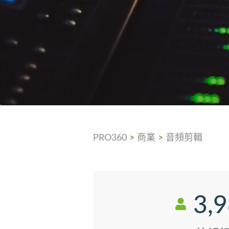
PRO360
>
商業
>
音頻剪輯
3,