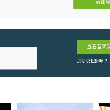
前往
查看音樂
9
您是剪輯師嗎？