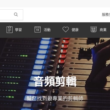
服務
學習
活動
健康
商業
音頻剪輯
幫您找到最專業的剪輯師