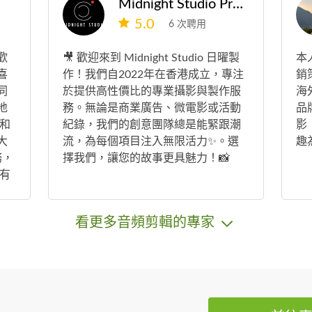
Midnight Studio Production LTD
提供公司報價單，只能提供個人報價
5.0
單。
6 次聘用
歡
🎥 歡迎來到 Midnight Studio 日曜製
本
喜
作！我們自2022年在香港成立，專注
銷
同
於提供高性價比的專業攝影與製作服
海
地
務。無論是商業廣告、微電影或活動
品
和
紀錄，我們的創意團隊總是能緊跟潮
影
大
流，為每個項目注入無限活力✨。選
趣
務，
擇我們，讓您的故事更具魅力！📸
有
看更多音頻剪輯的專家