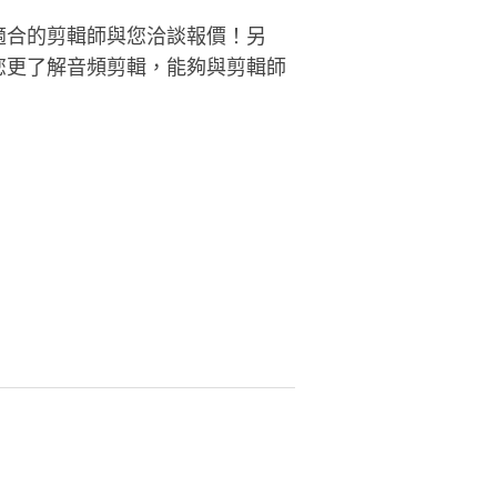
適合的剪輯師與您洽談報價！另
您更了解音頻剪輯，能夠與剪輯師