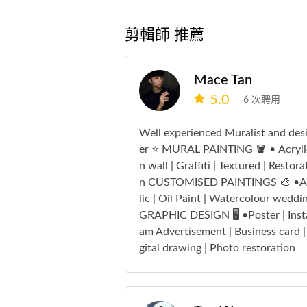
剪輯師 推薦
Mace Tan
5.0
6 次聘用
Well experienced Muralist and des
er ⭐️ MURAL PAINTING 🪣 • Acryli
n wall | Graffiti | Textured | Restora
n CUSTOMISED PAINTINGS 🎨 •A
lic | Oil Paint | Watercolour weddi
GRAPHIC DESIGN 🖥️ •Poster | Inst
am Advertisement | Business card |
gital drawing | Photo restoration