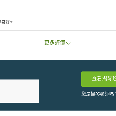
常好⭐️
更多評價
查看揚琴
您是揚琴老師嗎