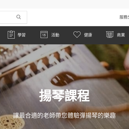
服務
學習
活動
健康
商業
揚琴課程
讓最合適的老師帶您體驗彈揚琴的樂趣