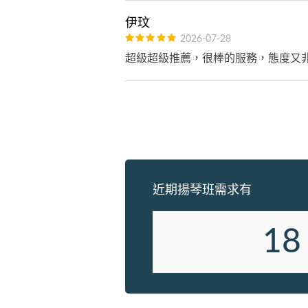
伊玟
2026-07-28
超級超級推薦，很棒的服務，態度又非
近期揚琴班需求有
18