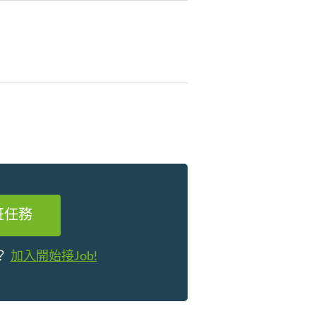
班任務
？
加入開始接Job!