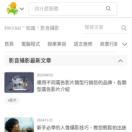
>
>
PRO360
知識
影音攝影
首頁
電腦程式
按摩美容
語言進修
商業行銷
音
運動保健
創業輔導
寵物照護
會計報稅
法律常識
影音攝影最新文章
2025/04/23
·
運用不同廣告影片類型行銷您的品牌，各類
型廣告影片介紹
#影片
2024/11/21
·
新手必學的人像攝影技巧，教您輕鬆拍出迷