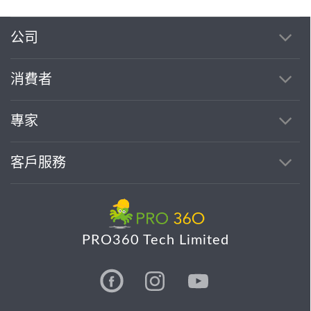
公司
消費者
專家
客戶服務
PRO360 Tech Limited