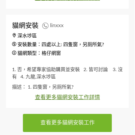
貓網安裝
linxxx
深水埗區
安裝數量：四處以上: 四隻窗，另厕所氣?
貓網類型：格仔網窗
1. 否，希望專家協助購買並安裝
2. 皆可討論
3. 沒
有
4. 九龍,深水埗區
描述：
1. 四隻窗，另厕所氣?
查看更多貓網安裝工作詳情
查看更多貓網安裝工作