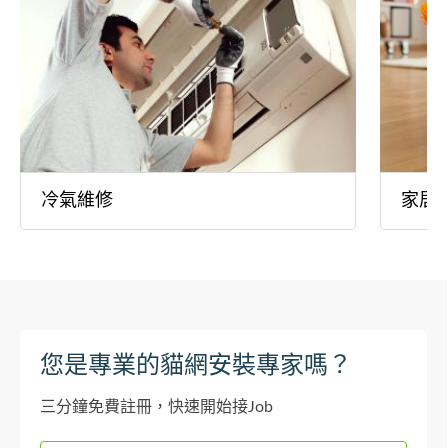
冷氣維修
家居
您是專業的貓網安裝專家嗎？
三分鐘免費註冊，快速開始接Job