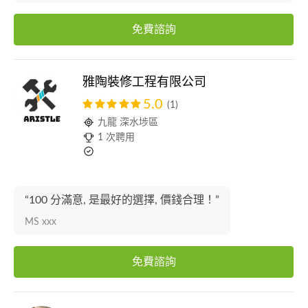
免費諮詢
雅陶裝修工程有限公司
5.0
(1)
九龍 深水埗區
1 次聘用
“100 分滿意, 是最好的選擇, 價錢合理！”
MS xxx
免費諮詢