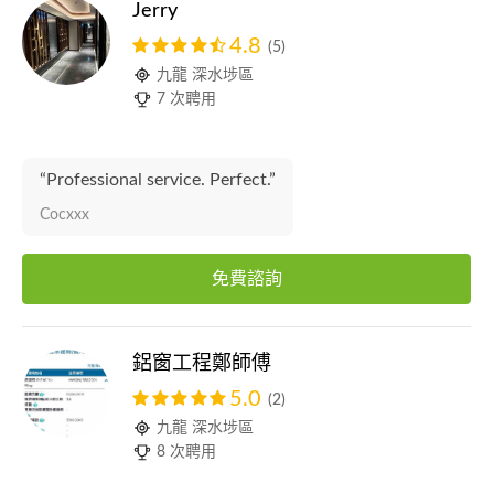
Jerry
4.8
(5)
九龍 深水埗區
7 次聘用
“Professional service. Perfect.”
Cocxxx
免費諮詢
鋁窗工程鄭師傅
5.0
(2)
九龍 深水埗區
8 次聘用