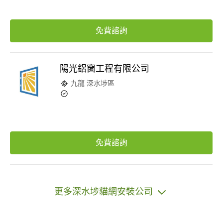
免費諮詢
陽光鋁窗工程有限公司
九龍 深水埗區
免費諮詢
更多深水埗貓網安裝公司