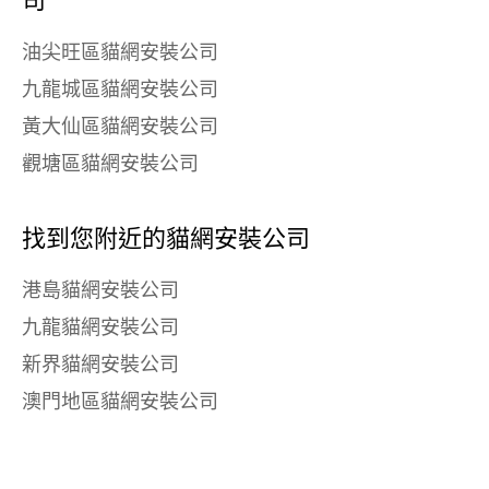
司
油尖旺區貓網安裝公司
九龍城區貓網安裝公司
黃大仙區貓網安裝公司
觀塘區貓網安裝公司
找到您附近的貓網安裝公司
港島貓網安裝公司
九龍貓網安裝公司
新界貓網安裝公司
澳門地區貓網安裝公司