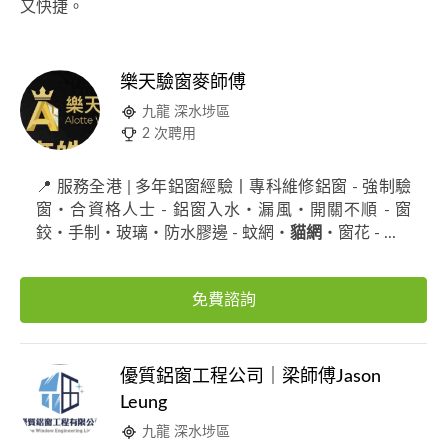
又快捷。
樂天驗窗麥師傅
九龍 深水埗區
2 次聘用
📍 服務全港 | 多年鋁窗經驗丨專科維修鋁窗 - 強制驗
窗・合資格人士 - 鋁窗入水・漏風・開關不順 - 窗
鉸・手制・玻璃・防水膠邊 - 蚊網・
貓網
・窗花 - ...
免費諮詢
優質鋁窗工程公司｜梁師傅Jason
Leung
九龍 深水埗區