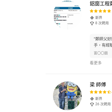
鋁窗工程
新界
8 次聘用
“鄭師父
手，有經驗
富〇〇園
看更多
梁 師傅
新界
26 次聘用