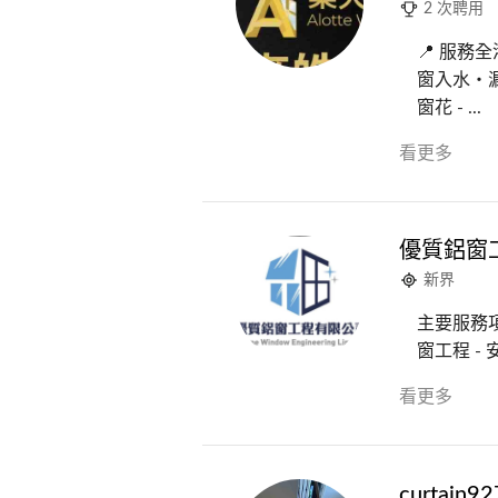
2 次聘用
📍 服務
窗入水・漏
窗花 - ...
看更多
優質鋁窗工
新界
主要服務項
窗工程 -
看更多
curtain