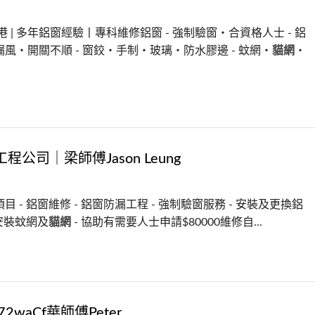
全港 | 多年鋁窗經驗丨專科維修鋁窗 - 強制驗窗・合資格人士 - 鋁
風・開關不順 - 窗鉸・手制・玻璃・防水膠邊 - 蚊網・
貓網
・
程公司｜梁師傅Jason Leung
目 - 鋁窗維修 - 鋁窗防漏工程 - 強制驗窗服務 - 安裝及更換鋁
 安裝蚊網及
貓網
- 協助有需要人士申請$80000維修自...
9272waCf華師傅Peter