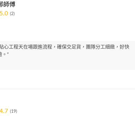
鄭師傅
5.0
(2)
好貼心工程天在場跟進流程，確保交足貨，團隊分工細緻，好快
。”
4.7
(19)