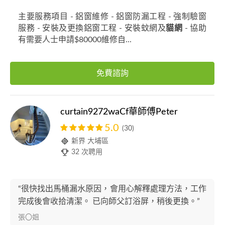
主要服務項目 - 鋁窗維修 - 鋁窗防漏工程 - 強制驗窗
服務 - 安裝及更換鋁窗工程 - 安裝蚊網及
貓網
- 協助
有需要人士申請$80000維修自...
免費諮詢
curtain9272waCf華師傅Peter
5.0
(30)
新界 大埔區
32 次聘用
“很快找出馬桶漏水原因，會用心解釋處理方法，工作
完成後會收拾清潔。 已向師父訂浴屏，稍後更換。”
張〇姐