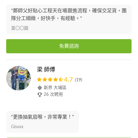
“鄭師父好貼心工程天在場跟進流程，確保交足貨，團
隊分工細緻，好快手，有經驗。”
富〇〇園
免費諮詢
梁 師傅
4.7
(19)
新界 大埔區
26 次聘用
“更換抽氣扇喉，非常專業！”
Gisxxx