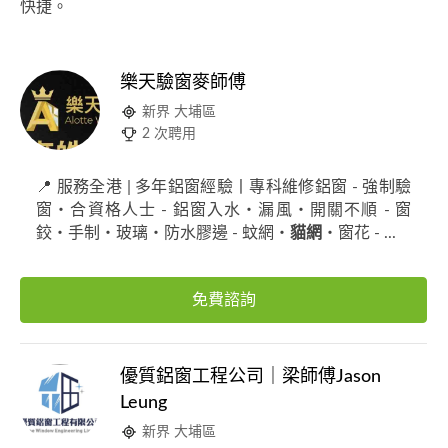
快捷。
樂天驗窗麥師傅
新界 大埔區
2 次聘用
📍 服務全港 | 多年鋁窗經驗丨專科維修鋁窗 - 強制驗
窗・合資格人士 - 鋁窗入水・漏風・開關不順 - 窗
鉸・手制・玻璃・防水膠邊 - 蚊網・
貓網
・窗花 - ...
免費諮詢
優質鋁窗工程公司｜梁師傅Jason
Leung
新界 大埔區