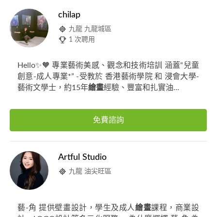
chilap
九龍 九龍城區
1 次聘用
Hello✨🧡 專業藝術美感、觀念和技術培訓 涵蓋“兒童
創意-成人專業*” -受教於 香港藝術學院 和 浸會大學-
藝術文學士，約15年
繪畫
經驗、豐富和扎實油...
免費諮詢
Artful Studio
九龍 油尖旺區
藝-角 提供壁畫設計，學生及成人
繪畫
課程，商業設