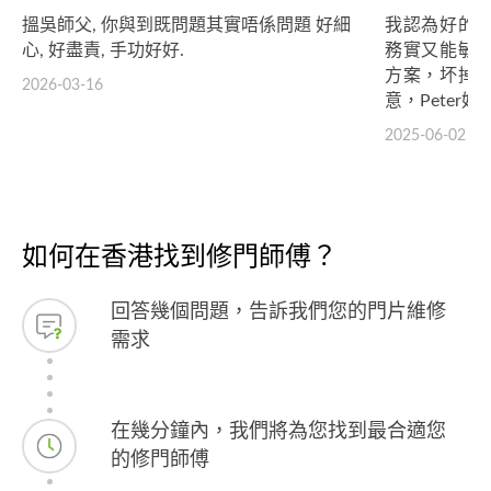
搵吳師父, 你與到既問題其實唔係問題 好細
我認為好的
心, 好盡責, 手功好好.
務實又能敏
方案，坏掉
2026-03-16
意，Peter好棒👍
2025-06-02
如何在香港找到修門師傅？
回答幾個問題，告訴我們您的門片維修
需求
在幾分鐘內，我們將為您找到最合適您
的修門師傅