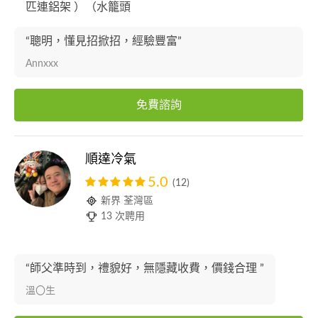
匹連鋁架 ）（水籠頭
“聰明，懂見招掀招，經驗豐富”
Annxxx
免費諮詢
順達冷氣
5.0
(12)
新界 荃灣區
13 次聘用
“師父準時到，禮貌好，無隱藏收費，價錢合理 ”
溫〇生