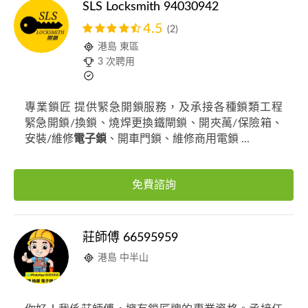
SLS Locksmith 94030942
4.5
(2)
港島 東區
3 次聘用
專業鎖匠 提供緊急開鎖服務，及承接各種鎖類工程
緊急開鎖/換鎖、燒焊更換鐵閘鎖、開夾萬/保險箱、
安裝/維修
電子鎖
、開車門鎖、維修商用電鎖 ...
免費諮詢
莊師傅 66595959
港島 中半山