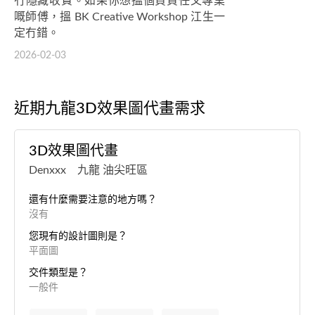
冇隱藏收費。如果你想搵個負責任又專業
嘅師傅，搵 BK Creative Workshop 江生一
定冇錯。
2026-02-03
近期九龍3D效果圖代畫需求
3D效果圖代畫
Denxxx 九龍 油尖旺區
還有什麼需要注意的地方嗎？
沒有
您現有的設計圖則是？
平面圖
交件類型是？
一般件