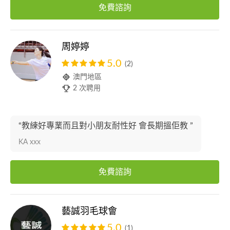
免費諮詢
周婷婷
5.0
(2)
澳門地區
2 次聘用
“教練好專業而且對小朋友耐性好 會長期搵佢教 ”
KA xxx
免費諮詢
藝誠羽毛球會
5.0
(1)