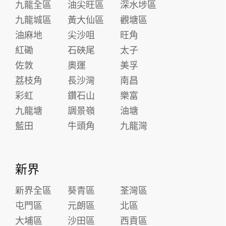
九龍全區
油尖旺區
深水埗區
九龍城區
黃大仙區
觀塘區
油麻地
尖沙咀
旺角
紅磡
石硤尾
太子
佐敦
奧運
美孚
荔枝角
長沙灣
南昌
彩虹
鑽石山
樂富
九龍塘
調景嶺
油塘
藍田
牛頭角
九龍灣
新界
新界全區
葵青區
荃灣區
屯門區
元朗區
北區
大埔區
沙田區
西貢區