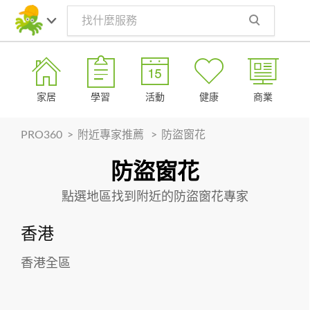
Toggle
navig
家居
學習
活動
健康
商業
PRO360
>
附近專家推薦
>
防盜窗花
防盜窗花
其他
點選地區找到附近的防盜窗花專家
香港
香港全區