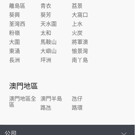
離島區
青衣
荔景
葵興
葵芳
大窩口
荃灣西
天水圍
上水
粉嶺
太和
火炭
大圍
馬鞍山
將軍澳
東涌
大嶼山
愉景灣
長洲
坪洲
南丫島
澳門地區
澳門地區全
澳門半島
氹仔
區
路氹
路環
公司