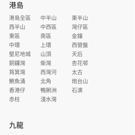
港島
港島全區
中半山
東半山
西半山
中西區
灣仔區
東區
南區
金鐘
中環
上環
西營盤
堅尼地城
山頂
天后
銅鑼灣
柴灣
杏花邨
筲箕灣
西灣河
太古
鰂魚涌
北角
炮台山
香港仔
鴨脷洲
石澳
赤柱
淺水灣
九龍