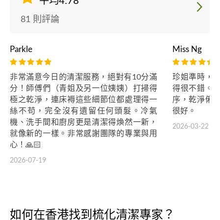
平均4.78
81 則評論
Parkle
Miss Ng
非常滿意今日的清潔服務，絕對有10分滿
珍姐準時，
分！師傅們（青姐及另一位姨姨）打掃得
得很不錯。
極之乾淨，連床褥這些細節位都處理得一
序，乾淨俐
絲不苟，完全沒有遺留任何頭髮。冷氣
很好。
機、洗手間和廚房更是清潔得煥然一新，
2026-03-22
就像新的一樣。非常感謝團隊的專業與用
心！🙏🏻
2026-07-19
如何在香港找到梳化清潔專家？