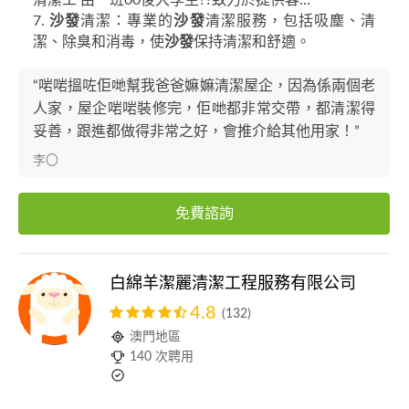
清潔工 由一班00後大學生?‍?致力於提供客...
7.
沙發
清潔：專業的
沙發
清潔服務，包括吸塵、清
潔、除臭和消毒，使
沙發
保持清潔和舒適。
“啱啱搵咗佢哋幫我爸爸嫲嫲清潔屋企，因為係兩個老
人家，屋企啱啱裝修完，佢哋都非常交帶，都清潔得
妥善，跟進都做得非常之好，會推介給其他用家！”
李〇
免費諮詢
白綿羊潔麗清潔工程服務有限公司
4.8
(132)
澳門地區
140 次聘用