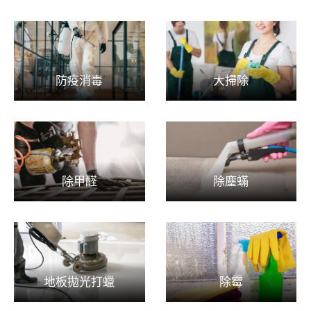
防疫消毒
大掃除
除甲醛
除塵蟎
地板拋光打蠟
除霉